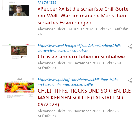
ld.1761336
«Pepper X» ist die schärfste Chili-Sorte
der Welt. Warum manche Menschen
scharfes Essen mögen
Alexander_Hicks
24 Januar 2024
Clicks
24
Aufrufe
2K
https://www.welthungerhilfe.de/aktuelles/blog/chilis-
veraendern-leben-in-simbabwe
Chilis verändern Leben in Simbabwe
Alexander_Hicks
10 Dezember 2023
Clicks
258
Aufrufe
2K
https://www.falstaff.com/de/news/chili-tipps-tricks-
und-sorten-die-man-kennen-sollte
CHILI: TIPPS, TRICKS UND SORTEN, DIE
MAN KENNEN SOLLTE (FALSTAFF NR.
09/2023)
Alexander_Hicks
19 November 2023
Clicks
28
Aufrufe
3K