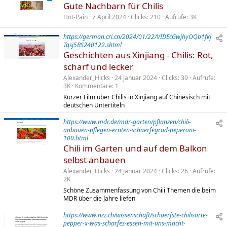
Gute Nachbarn für Chilis
Hot-Pain
7 April 2024
Clicks
210
Aufrufe
3K
https://german.cri.cn/2024/01/22/VIDEcGwjhyOQb1fkj
Tqsj5BS240122.shtml
Geschichten aus Xinjiang - Chilis: Rot,
scharf und lecker
Alexander_Hicks
24 Januar 2024
Clicks
39
Aufrufe
3K
Kommentare
1
Kurzer Film über Chilis in Xinjiang auf Chinesisch mit
deutschen Untertiteln
https://www.mdr.de/mdr-garten/pflanzen/chili-
anbauen-pflegen-ernten-schaerfegrad-peperoni-
100.html
Chili im Garten und auf dem Balkon
selbst anbauen
Alexander_Hicks
24 Januar 2024
Clicks
26
Aufrufe
2K
Schöne Zusammenfassung von Chili Themen die beim
MDR über die Jahre liefen
https://www.nzz.ch/wissenschaft/schaerfste-chilisorte-
pepper-x-was-scharfes-essen-mit-uns-macht-