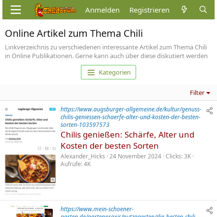
Anmelden
Registrieren
Online Artikel zum Thema Chili
Linkverzeichnis zu verschiedenen interessante Artikel zum Thema Chili
in Online Publikationen. Gerne kann auch über diese diskutiert werden
Kategorien
Filter
https://www.augsburger-allgemeine.de/kultur/genuss-
chilis-geniessen-schaerfe-alter-und-kosten-der-besten-
sorten-103597573
Chilis genießen: Schärfe, Alter und
Kosten der besten Sorten
Alexander_Hicks
24 November 2024
Clicks
3K
Aufrufe
4K
https://www.mein-schoener-
garten.de/gartenpraxis/nutzgaerten/die-besten-chili-