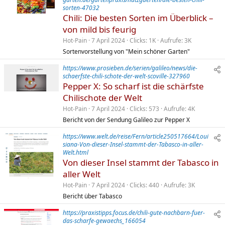
sorten-47032
Chili: Die besten Sorten im Überblick –
von mild bis feurig
Hot-Pain
7 April 2024
Clicks
1K
Aufrufe
3K
Sortenvorstellung von "Mein schöner Garten"
https://www.prosieben.de/serien/galileo/news/die-
schaerfste-chili-schote-der-welt-scoville-327960
Pepper X: So scharf ist die schärfste
Chilischote der Welt
Hot-Pain
7 April 2024
Clicks
573
Aufrufe
4K
Bericht von der Sendung Galileo zur Pepper X
https://www.welt.de/reise/Fern/article250517664/Loui
siana-Von-dieser-Insel-stammt-der-Tabasco-in-aller-
Welt.html
Von dieser Insel stammt der Tabasco in
aller Welt
Hot-Pain
7 April 2024
Clicks
440
Aufrufe
3K
Bericht über Tabasco
https://praxistipps.focus.de/chili-gute-nachbarn-fuer-
das-scharfe-gewaechs_166054