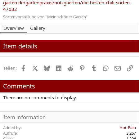
garten.de/gartenpraxis/nutzgaerten/die-besten-chili-sorten-
e
a
47032
d
t
b
e
Sortenvorstellung von "Mein schöner Garten"
y
d
a
Overview
Gallery
t
e
Item details
Facebook
X
Bluesky
LinkedIn
Reddit
Pinterest
Tumblr
WhatsApp
E-Mail
Li
Teilen:
Comments
There are no comments to display.
Item information
Added by
Hot-Pain
Aufrufe
3.267
Clicks
1.224