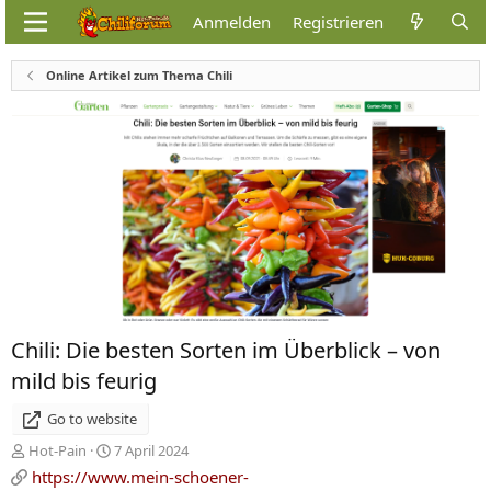
Anmelden
Registrieren
Online Artikel zum Thema Chili
Chili: Die besten Sorten im Überblick – von
mild bis feurig
Go to website
A
C
Hot-Pain
7 April 2024
d
r
https://www.mein-schoener-
d
e