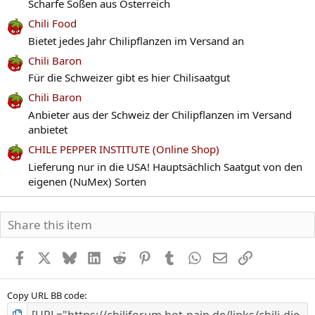
Scharfe Soßen aus Österreich
Chili Food
Bietet jedes Jahr Chilipflanzen im Versand an
Chili Baron
Für die Schweizer gibt es hier Chilisaatgut
Chili Baron
Anbieter aus der Schweiz der Chilipflanzen im Versand
anbietet
CHILE PEPPER INSTITUTE (Online Shop)
Lieferung nur in die USA! Hauptsächlich Saatgut von den
eigenen (NuMex) Sorten
Share this item
Facebook
X
Bluesky
LinkedIn
Reddit
Pinterest
Tumblr
WhatsApp
E-Mail
Link
Copy URL BB code