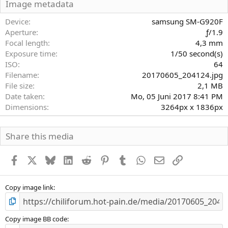
S
Image metadata
t
e
Device
samsung SM-G920F
r
Aperture
ƒ/1.9
n
Focal length
4,3 mm
(
Exposure time
1/50 second(s)
e
)
ISO
64
Filename
20170605_204124.jpg
File size
2,1 MB
Date taken
Mo, 05 Juni 2017 8:41 PM
Dimensions
3264px x 1836px
Share this media
Facebook
X
Bluesky
LinkedIn
Reddit
Pinterest
Tumblr
WhatsApp
E-Mail
Link
Copy image link
Copy image BB code