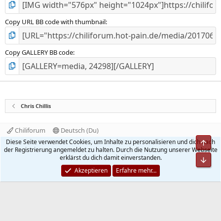
Copy URL BB code with thumbnail
Copy GALLERY BB code
Chris Chillis
Chiliforum
Deutsch (Du)
Kontakt
Nutzungsbedingungen
Datenschutz
Diese Seite verwendet Cookies, um Inhalte zu personalisieren und dich nach
Obe
Hilfe und Impressum
Start
R
der Registrierung angemeldet zu halten. Durch die Nutzung unserer Webseite
S
erklärst du dich damit einverstanden.
Unt
S
®
Community platform by XenForo
© 2010-2026 XenForo Ltd.
Akzeptieren
Erfahre mehr…
Quality Add-Ons made with
by
WMTech
.