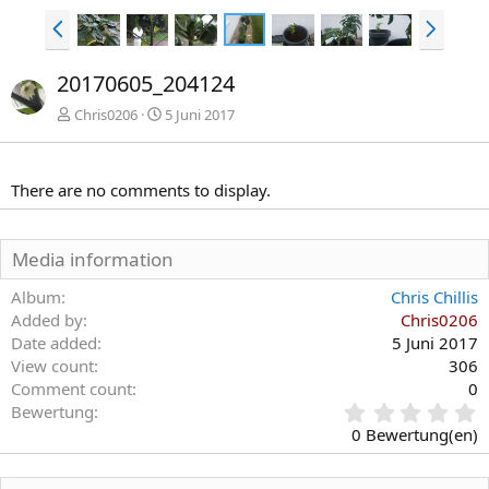
V
N
o
ä
r
c
20170605_204124
h
h
e
s
Chris0206
5 Juni 2017
r
t
i
e
g
There are no comments to display.
e
Media information
Album
Chris Chillis
Added by
Chris0206
Date added
5 Juni 2017
View count
306
Comment count
0
0
Bewertung
,
0 Bewertung(en)
0
0