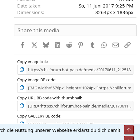
Date taken
So, 11 Juni 2017 9:25 PM
Dimensions
3264px x 1836px
Share this media
Facebook
X
Bluesky
LinkedIn
Reddit
Pinterest
Tumblr
WhatsApp
E-Mail
Link
Copy image link
Copy image BB code
Copy URL BB code with thumbnail
Copy GALLERY BB code
Obe
rch die Nutzung unserer Webseite erklärst du dich damit