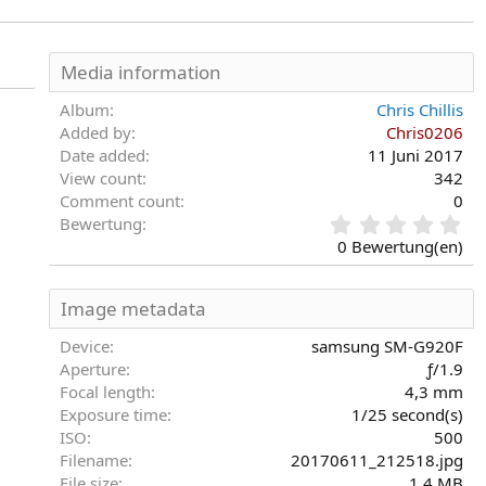
Media information
Album
Chris Chillis
Added by
Chris0206
Date added
11 Juni 2017
View count
342
Comment count
0
0
Bewertung
,
0 Bewertung(en)
0
0
S
Image metadata
t
e
Device
samsung SM-G920F
r
Aperture
ƒ/1.9
n
Focal length
4,3 mm
(
Exposure time
1/25 second(s)
e
)
ISO
500
Filename
20170611_212518.jpg
File size
1,4 MB