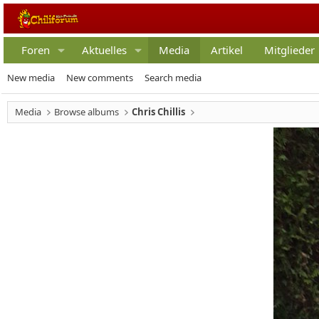
Foren
Aktuelles
Media
Artikel
Mitglieder
New media
New comments
Search media
Media
Browse albums
Chris Chillis