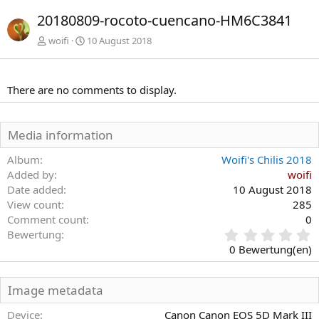
r
c
20180809-rocoto-cuencano-HM6C3841
h
h
e
s
woifi
10 August 2018
r
t
i
e
g
There are no comments to display.
e
Media information
Album
Woifi's Chilis 2018
Added by
woifi
Date added
10 August 2018
View count
285
Comment count
0
0
Bewertung
,
0 Bewertung(en)
0
0
S
Image metadata
t
e
Device
Canon Canon EOS 5D Mark III