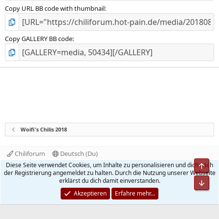
Copy URL BB code with thumbnail
Copy GALLERY BB code
Woifi's Chilis 2018
Chiliforum
Deutsch (Du)
Kontakt
Nutzungsbedingungen
Datenschutz
Diese Seite verwendet Cookies, um Inhalte zu personalisieren und dich nach
Obe
Hilfe und Impressum
Start
R
der Registrierung angemeldet zu halten. Durch die Nutzung unserer Webseite
S
erklärst du dich damit einverstanden.
Unt
S
®
Community platform by XenForo
© 2010-2026 XenForo Ltd.
Akzeptieren
Erfahre mehr…
Quality Add-Ons made with
by
WMTech
.