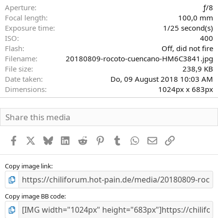
r
Aperture
ƒ/8
n
Focal length
100,0 mm
(
Exposure time
1/25 second(s)
e
)
ISO
400
Flash
Off, did not fire
Filename
20180809-rocoto-cuencano-HM6C3841.jpg
File size
238,9 KB
Date taken
Do, 09 August 2018 10:03 AM
Dimensions
1024px x 683px
Share this media
Facebook
X
Bluesky
LinkedIn
Reddit
Pinterest
Tumblr
WhatsApp
E-Mail
Link
Copy image link
Copy image BB code