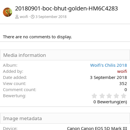
r
c
20180901-boc-bhut-golden-HM6C4283
h
h
e
s
woifi
3 September 2018
r
t
i
e
g
There are no comments to display.
e
Media information
Album
Woifi's Chilis 2018
Added by
woifi
Date added
3 September 2018
View count
352
Comment count
0
0
Bewertung
,
0 Bewertung(en)
0
0
S
Image metadata
t
e
Device
Canon Canon EOS 5D Mark III