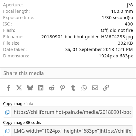
r
Aperture
ƒ/8
n
Focal length
100,0 mm
(
Exposure time
1/30 second(s)
e
)
ISO
400
Flash
Off, did not fire
Filename
20180901-boc-bhut-golden-HM6C4283.jpg
File size
302 KB
Date taken
Sa, 01 September 2018 1:21 PM
Dimensions
1024px x 683px
Share this media
Facebook
X
Bluesky
LinkedIn
Reddit
Pinterest
Tumblr
WhatsApp
E-Mail
Link
Copy image link
Copy image BB code