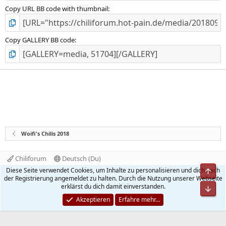
Copy URL BB code with thumbnail
Copy GALLERY BB code
Woifi's Chilis 2018
Chiliforum
Deutsch (Du)
Kontakt
Nutzungsbedingungen
Datenschutz
Diese Seite verwendet Cookies, um Inhalte zu personalisieren und dich nach
Obe
Hilfe und Impressum
Start
R
der Registrierung angemeldet zu halten. Durch die Nutzung unserer Webseite
S
erklärst du dich damit einverstanden.
Unt
S
®
Community platform by XenForo
© 2010-2026 XenForo Ltd.
Akzeptieren
Erfahre mehr…
Quality Add-Ons made with
by
WMTech
.