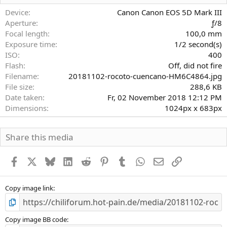
t
e
Device
Canon Canon EOS 5D Mark III
r
Aperture
ƒ/8
n
Focal length
100,0 mm
(
Exposure time
1/2 second(s)
e
)
ISO
400
Flash
Off, did not fire
Filename
20181102-rocoto-cuencano-HM6C4864.jpg
File size
288,6 KB
Date taken
Fr, 02 November 2018 12:12 PM
Dimensions
1024px x 683px
Share this media
Facebook
X
Bluesky
LinkedIn
Reddit
Pinterest
Tumblr
WhatsApp
E-Mail
Link
Copy image link
Copy image BB code