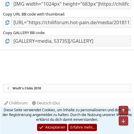
Copy URL BB code with thumbnail
Copy GALLERY BB code
Woifi's Chilis 2018
Chiliforum
Deutsch (Du)
Kontakt
Nutzungsbedingungen
Datenschutz
Diese Seite verwendet Cookies, um Inhalte zu personalisieren und dich nach
Obe
Hilfe und Impressum
Start
R
der Registrierung angemeldet zu halten. Durch die Nutzung unserer Webseite
S
erklärst du dich damit einverstanden.
Unt
S
®
Community platform by XenForo
© 2010-2026 XenForo Ltd.
Akzeptieren
Erfahre mehr…
Quality Add-Ons made with
by
WMTech
.