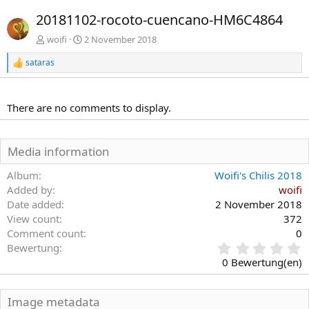
r
c
20181102-rocoto-cuencano-HM6C4864
h
h
e
s
woifi
2 November 2018
r
t
sataras
i
e
R
e
g
a
e
k
There are no comments to display.
t
i
o
n
Media information
e
n
Album
Woifi's Chilis 2018
:
Added by
woifi
Date added
2 November 2018
View count
372
Comment count
0
0
Bewertung
,
0 Bewertung(en)
0
0
S
Image metadata