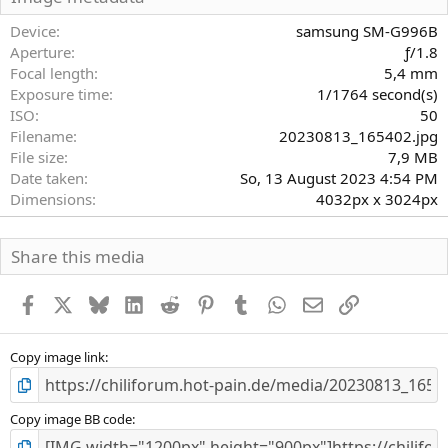
t
e
Device
samsung SM-G996B
r
Aperture
ƒ/1.8
n
Focal length
5,4 mm
(
Exposure time
1/1764 second(s)
e
)
ISO
50
Filename
20230813_165402.jpg
File size
7,9 MB
Date taken
So, 13 August 2023 4:54 PM
Dimensions
4032px x 3024px
Share this media
Facebook
X
Bluesky
LinkedIn
Reddit
Pinterest
Tumblr
WhatsApp
E-Mail
Link
Copy image link
Copy image BB code