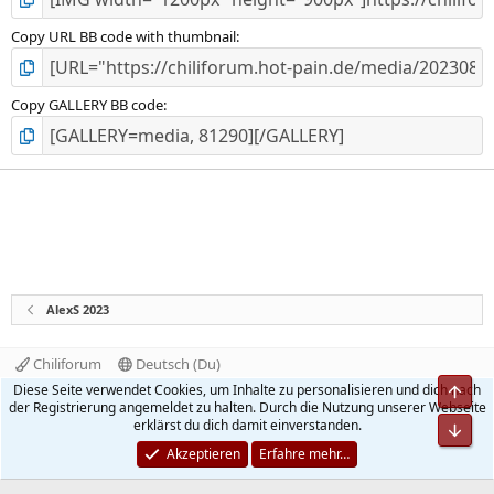
Copy URL BB code with thumbnail
Copy GALLERY BB code
AlexS 2023
Chiliforum
Deutsch (Du)
Kontakt
Nutzungsbedingungen
Datenschutz
Diese Seite verwendet Cookies, um Inhalte zu personalisieren und dich nach
Obe
Hilfe und Impressum
Start
R
der Registrierung angemeldet zu halten. Durch die Nutzung unserer Webseite
S
erklärst du dich damit einverstanden.
Unt
S
®
Community platform by XenForo
© 2010-2026 XenForo Ltd.
Akzeptieren
Erfahre mehr…
Quality Add-Ons made with
by
WMTech
.