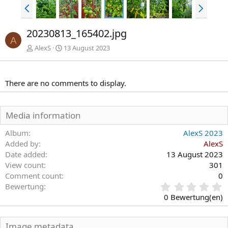
V
N
o
ä
r
c
20230813_165402.jpg
h
h
A
e
s
AlexS
13 August 2023
r
t
i
e
g
There are no comments to display.
e
Media information
Album
AlexS 2023
Added by
AlexS
Date added
13 August 2023
View count
301
Comment count
0
0
Bewertung
,
0 Bewertung(en)
0
0
S
Image metadata