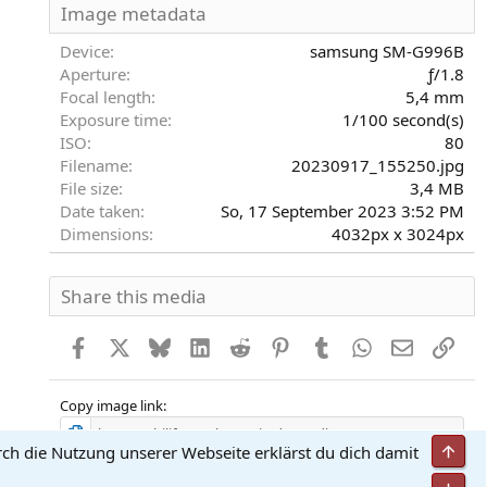
S
Image metadata
t
e
Device
samsung SM-G996B
r
Aperture
ƒ/1.8
n
Focal length
5,4 mm
(
Exposure time
1/100 second(s)
e
)
ISO
80
Filename
20230917_155250.jpg
File size
3,4 MB
Date taken
So, 17 September 2023 3:52 PM
Dimensions
4032px x 3024px
Share this media
Facebook
X
Bluesky
LinkedIn
Reddit
Pinterest
Tumblr
WhatsApp
E-Mail
Link
Copy image link
Obe
rch die Nutzung unserer Webseite erklärst du dich damit
Copy image BB code