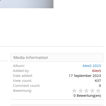
Media information
Album
AlexS 2023
Added by
AlexS
Date added
17 September 2023
View count
437
Comment count
0
0
Bewertung
,
0 Bewertung(en)
0
0