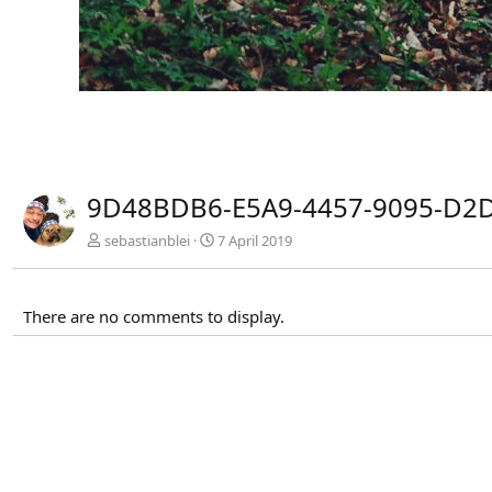
9D48BDB6-E5A9-4457-9095-D2D
sebastianblei
7 April 2019
There are no comments to display.