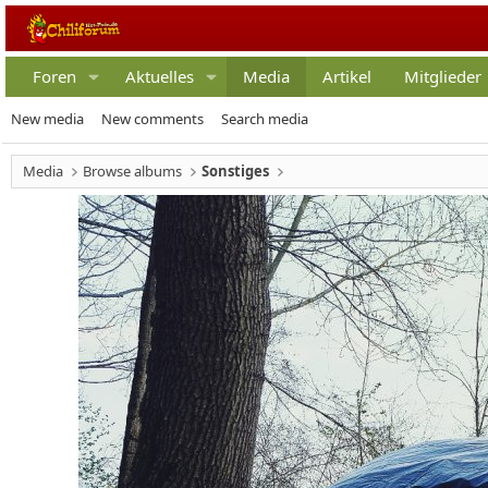
Foren
Aktuelles
Media
Artikel
Mitglieder
New media
New comments
Search media
Media
Browse albums
Sonstiges