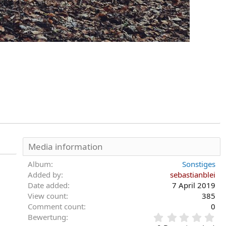
Media information
Album
Sonstiges
Added by
sebastianblei
Date added
7 April 2019
View count
385
Comment count
0
0
Bewertung
,