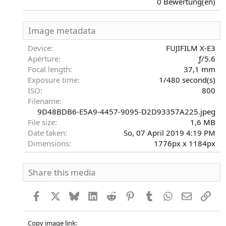
0 Bewertung(en)
0
0
S
Image metadata
t
e
Device
FUJIFILM X-E3
r
Aperture
ƒ/5.6
n
Focal length
37,1 mm
(
Exposure time
1/480 second(s)
e
)
ISO
800
Filename
9D48BDB6-E5A9-4457-9095-D2D93357A225.jpeg
File size
1,6 MB
Date taken
So, 07 April 2019 4:19 PM
Dimensions
1776px x 1184px
Share this media
Facebook
X
Bluesky
LinkedIn
Reddit
Pinterest
Tumblr
WhatsApp
E-Mail
Link
Copy image link