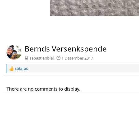
Bernds Versenkspende
sebastianblei
1 Dezember 2017
sataras
R
e
a
k
There are no comments to display.
t
i
o
n
e
n
: