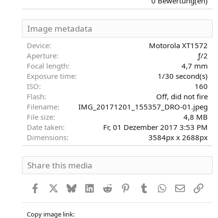
0 Bewertung(en)
0
0
S
Image metadata
t
e
Device
Motorola XT1572
r
Aperture
ƒ/2
n
Focal length
4,7 mm
(
Exposure time
1/30 second(s)
e
)
ISO
160
Flash
Off, did not fire
Filename
IMG_20171201_155357_DRO-01.jpeg
File size
4,8 MB
Date taken
Fr, 01 Dezember 2017 3:53 PM
Dimensions
3584px x 2688px
Share this media
Facebook
X
Bluesky
LinkedIn
Reddit
Pinterest
Tumblr
WhatsApp
E-Mail
Link
Copy image link