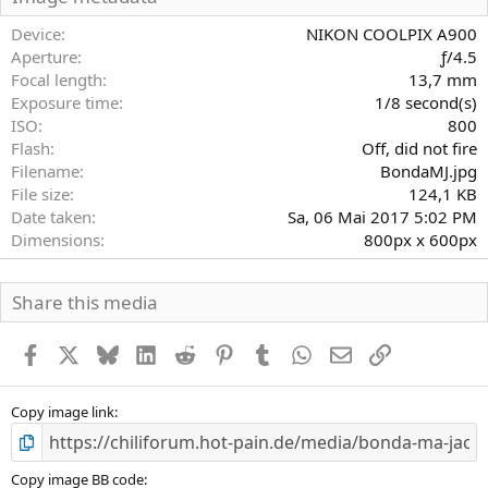
t
e
Device
NIKON COOLPIX A900
r
Aperture
ƒ/4.5
n
Focal length
13,7 mm
(
Exposure time
1/8 second(s)
e
)
ISO
800
Flash
Off, did not fire
Filename
BondaMJ.jpg
File size
124,1 KB
Date taken
Sa, 06 Mai 2017 5:02 PM
Dimensions
800px x 600px
Share this media
Facebook
X
Bluesky
LinkedIn
Reddit
Pinterest
Tumblr
WhatsApp
E-Mail
Link
Copy image link
Copy image BB code