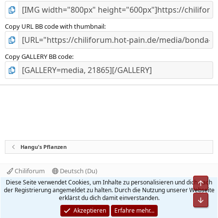
Copy URL BB code with thumbnail
Copy GALLERY BB code
Hangu's Pflanzen
Chiliforum
Deutsch (Du)
Kontakt
Nutzungsbedingungen
Datenschutz
Diese Seite verwendet Cookies, um Inhalte zu personalisieren und dich nach
Obe
Hilfe und Impressum
Start
R
der Registrierung angemeldet zu halten. Durch die Nutzung unserer Webseite
S
erklärst du dich damit einverstanden.
Unt
S
®
Community platform by XenForo
© 2010-2026 XenForo Ltd.
Akzeptieren
Erfahre mehr…
Quality Add-Ons made with
by
WMTech
.