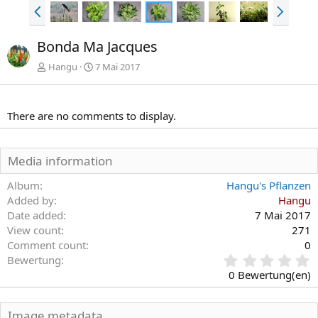
V
N
o
ä
r
c
Bonda Ma Jacques
h
h
e
s
Hangu
7 Mai 2017
r
t
i
e
g
There are no comments to display.
e
Media information
Album
Hangu's Pflanzen
Added by
Hangu
Date added
7 Mai 2017
View count
271
Comment count
0
0
Bewertung
,
0 Bewertung(en)
0
0
S
Image metadata