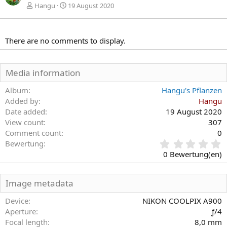
e
s
Hangu
19 August 2020
r
t
i
e
g
There are no comments to display.
e
Media information
Album
Hangu's Pflanzen
Added by
Hangu
Date added
19 August 2020
View count
307
Comment count
0
0
Bewertung
,
0 Bewertung(en)
0
0
S
Image metadata
t
e
Device
NIKON COOLPIX A900
r
Aperture
ƒ/4
n
Focal length
8,0 mm
(