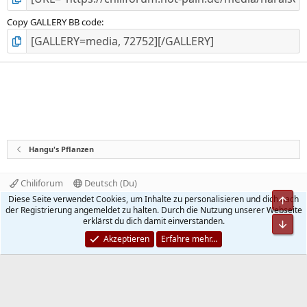
Copy GALLERY BB code
Hangu's Pflanzen
Chiliforum
Deutsch (Du)
Kontakt
Nutzungsbedingungen
Datenschutz
Diese Seite verwendet Cookies, um Inhalte zu personalisieren und dich nach
Obe
Hilfe und Impressum
Start
R
der Registrierung angemeldet zu halten. Durch die Nutzung unserer Webseite
S
erklärst du dich damit einverstanden.
Unt
S
®
Community platform by XenForo
© 2010-2026 XenForo Ltd.
Akzeptieren
Erfahre mehr…
Quality Add-Ons made with
by
WMTech
.