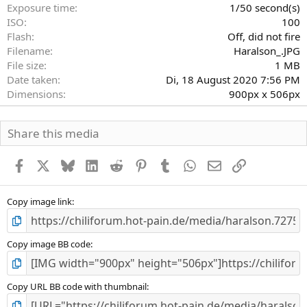
Exposure time
1/50 second(s)
e
)
ISO
100
Flash
Off, did not fire
Filename
Haralson_.JPG
File size
1 MB
Date taken
Di, 18 August 2020 7:56 PM
Dimensions
900px x 506px
Share this media
Facebook
X
Bluesky
LinkedIn
Reddit
Pinterest
Tumblr
WhatsApp
E-Mail
Link
Copy image link
Copy image BB code
Copy URL BB code with thumbnail