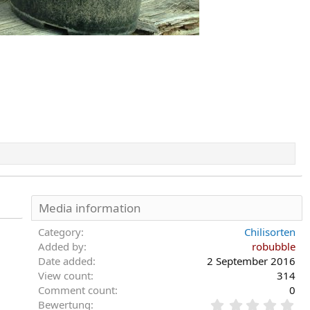
Media information
Category
Chilisorten
Added by
robubble
Date added
2 September 2016
View count
314
Comment count
0
0
Bewertung