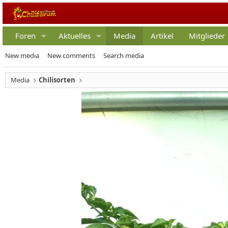
Foren
Aktuelles
Media
Artikel
Mitglieder
New media
New comments
Search media
Media
Chilisorten