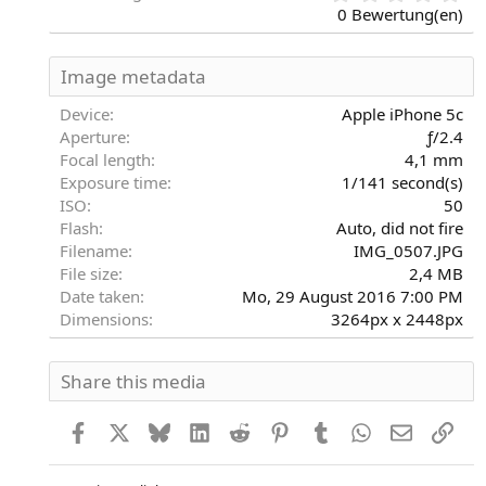
,
0 Bewertung(en)
0
0
S
Image metadata
t
e
Device
Apple iPhone 5c
r
Aperture
ƒ/2.4
n
Focal length
4,1 mm
(
Exposure time
1/141 second(s)
e
)
ISO
50
Flash
Auto, did not fire
Filename
IMG_0507.JPG
File size
2,4 MB
Date taken
Mo, 29 August 2016 7:00 PM
Dimensions
3264px x 2448px
Share this media
Facebook
X
Bluesky
LinkedIn
Reddit
Pinterest
Tumblr
WhatsApp
E-Mail
Link