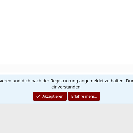
sieren und dich nach der Registrierung angemeldet zu halten. Du
Kontakt
N
einverstanden.
®
Community platform by XenForo
© 2010-2026 XenForo Ltd.
Akzeptieren
Erfahre mehr…
Quality Add-Ons made with
by
WMTech
© 2026 WebMachine Technologies, Inc
.