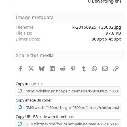
0 Bewertung(en)
0
0
S
Image metadata
t
e
Filename
k-20160925_133002.jpg
r
File size
97,8 KB
n
Dimensions
800px x 450px
(
e
)
Share this media
Facebook
X
Bluesky
LinkedIn
Reddit
Pinterest
Tumblr
WhatsApp
E-Mail
Link
Copy image link
Copy image BB code
Copy URL BB code with thumbnail