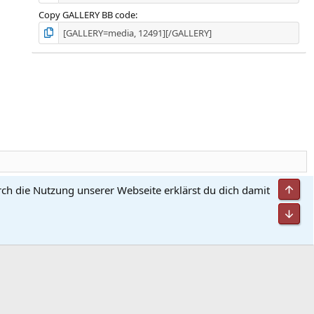
Copy GALLERY BB code
Obe
rch die Nutzung unserer Webseite erklärst du dich damit
utzungsbedingungen
Datenschutz
Hilfe und Impressum
Start
R
S
Unt
S