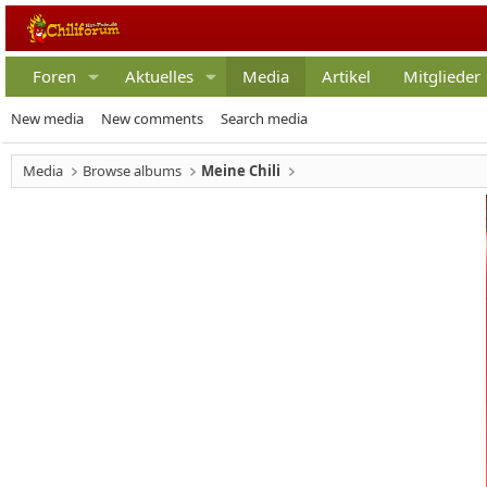
Foren
Aktuelles
Media
Artikel
Mitglieder
New media
New comments
Search media
Media
Browse albums
Meine Chili