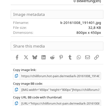
0 Bewertung(en)
0
0
S
Image metadata
t
e
Filename
k-20161008_191401.jpg
r
File size
32,8 KB
n
Dimensions
800px x 450px
(
e
)
Share this media
Facebook
X
Bluesky
LinkedIn
Reddit
Pinterest
Tumblr
WhatsApp
E-Mail
Link
Copy image link
Copy image BB code
Copy URL BB code with thumbnail