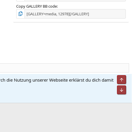
Copy GALLERY BB code
Obe
rch die Nutzung unserer Webseite erklärst du dich damit
utzungsbedingungen
Datenschutz
Hilfe und Impressum
Start
R
S
Unt
S