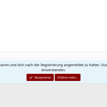
sieren und dich nach der Registrierung angemeldet zu halten. Du
Kontakt
N
einverstanden.
®
Community platform by XenForo
© 2010-2026 XenForo Ltd.
Akzeptieren
Erfahre mehr…
Quality Add-Ons made with
by
WMTech
© 2026 WebMachine Technologies, Inc
.