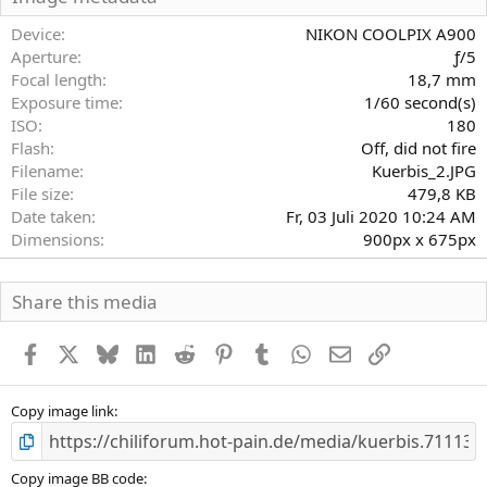
t
e
Device
NIKON COOLPIX A900
r
Aperture
ƒ/5
n
Focal length
18,7 mm
(
Exposure time
1/60 second(s)
e
)
ISO
180
Flash
Off, did not fire
Filename
Kuerbis_2.JPG
File size
479,8 KB
Date taken
Fr, 03 Juli 2020 10:24 AM
Dimensions
900px x 675px
Share this media
Facebook
X
Bluesky
LinkedIn
Reddit
Pinterest
Tumblr
WhatsApp
E-Mail
Link
Copy image link
Copy image BB code