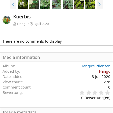
V
N
o
ä
r
c
Kuerbis
h
h
e
s
Hangu
3 Juli 2020
r
t
i
e
g
There are no comments to display.
e
Media information
Album
Hangu's Pflanzen
Added by
Hangu
Date added
3 Juli 2020
View count
276
Comment count
0
0
Bewertung
,
0 Bewertung(en)
0
0
S
Image metadata