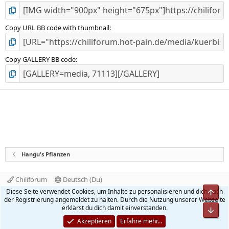
Copy URL BB code with thumbnail
Copy GALLERY BB code
Hangu's Pflanzen
Chiliforum
Deutsch (Du)
Kontakt
Nutzungsbedingungen
Datenschutz
Diese Seite verwendet Cookies, um Inhalte zu personalisieren und dich nach
Obe
Hilfe und Impressum
Start
R
der Registrierung angemeldet zu halten. Durch die Nutzung unserer Webseite
S
erklärst du dich damit einverstanden.
Unt
S
®
Community platform by XenForo
© 2010-2026 XenForo Ltd.
Akzeptieren
Erfahre mehr…
Quality Add-Ons made with
by
WMTech
.