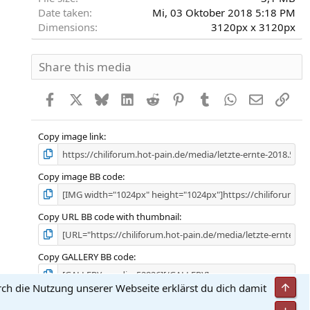
Date taken
Mi, 03 Oktober 2018 5:18 PM
Dimensions
3120px x 3120px
Share this media
Facebook
X
Bluesky
LinkedIn
Reddit
Pinterest
Tumblr
WhatsApp
E-Mail
Link
Copy image link
Copy image BB code
Copy URL BB code with thumbnail
Copy GALLERY BB code
Obe
rch die Nutzung unserer Webseite erklärst du dich damit