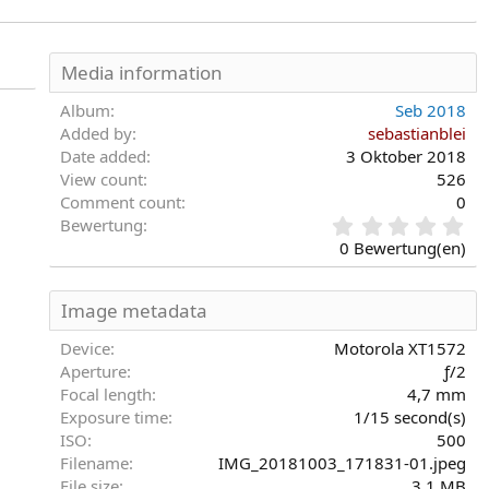
Media information
Album
Seb 2018
Added by
sebastianblei
Date added
3 Oktober 2018
View count
526
Comment count
0
0
Bewertung
,
0 Bewertung(en)
0
0
S
Image metadata
t
e
Device
Motorola XT1572
r
Aperture
ƒ/2
n
Focal length
4,7 mm
(
Exposure time
1/15 second(s)
e
)
ISO
500
Filename
IMG_20181003_171831-01.jpeg
File size
3,1 MB