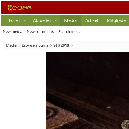
Foren
Aktuelles
Media
Artikel
Mitglieder
New media
New comments
Search media
Media
Browse albums
Seb 2018