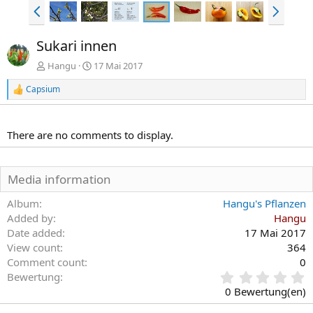
V
N
o
ä
r
c
Sukari innen
h
h
e
s
Hangu
17 Mai 2017
r
t
Capsium
i
e
R
e
g
a
e
k
There are no comments to display.
t
i
o
n
Media information
e
n
Album
Hangu's Pflanzen
:
Added by
Hangu
Date added
17 Mai 2017
View count
364
Comment count
0
0
Bewertung
,
0 Bewertung(en)
0