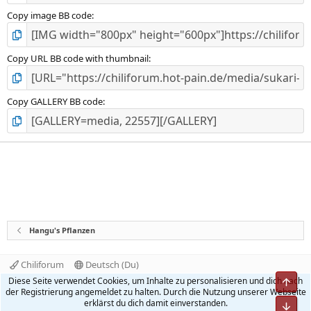
Copy image BB code
Copy URL BB code with thumbnail
Copy GALLERY BB code
Hangu's Pflanzen
Chiliforum
Deutsch (Du)
Kontakt
Nutzungsbedingungen
Datenschutz
Diese Seite verwendet Cookies, um Inhalte zu personalisieren und dich nach
Obe
Hilfe und Impressum
Start
R
der Registrierung angemeldet zu halten. Durch die Nutzung unserer Webseite
S
erklärst du dich damit einverstanden.
Unt
S