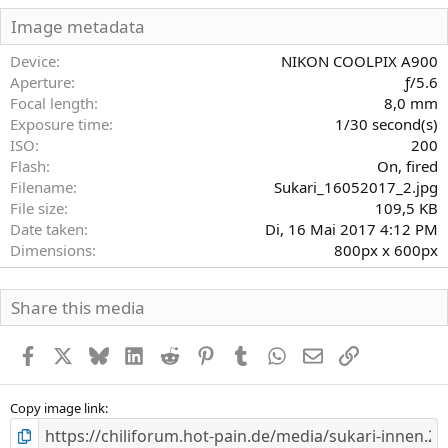
0
S
Image metadata
t
e
Device
NIKON COOLPIX A900
r
Aperture
ƒ/5.6
n
Focal length
8,0 mm
(
Exposure time
1/30 second(s)
e
)
ISO
200
Flash
On, fired
Filename
Sukari_16052017_2.jpg
File size
109,5 KB
Date taken
Di, 16 Mai 2017 4:12 PM
Dimensions
800px x 600px
Share this media
Facebook
X
Bluesky
LinkedIn
Reddit
Pinterest
Tumblr
WhatsApp
E-Mail
Link
Copy image link