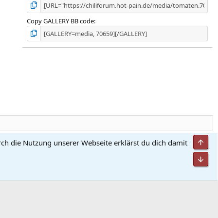
Copy GALLERY BB code
Obe
rch die Nutzung unserer Webseite erklärst du dich damit
utzungsbedingungen
Datenschutz
Hilfe und Impressum
Start
R
S
Unt
S