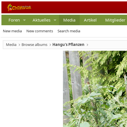
Foren
Aktuelles
Media
Artikel
Mitglieder
New media
New comments
Search media
Media
Browse albums
Hangu's Pflanzen