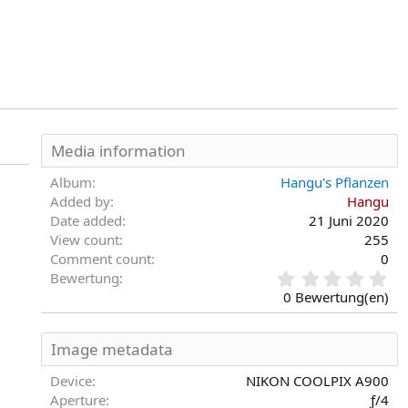
Media information
Album
Hangu's Pflanzen
Added by
Hangu
Date added
21 Juni 2020
View count
255
Comment count
0
0
Bewertung
,
0 Bewertung(en)
0
0
S
Image metadata
t
e
Device
NIKON COOLPIX A900
r
Aperture
ƒ/4