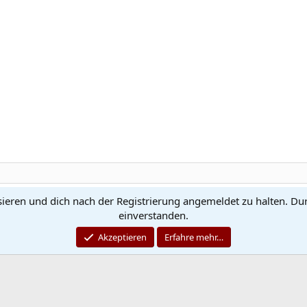
sieren und dich nach der Registrierung angemeldet zu halten. Du
Kontakt
N
einverstanden.
®
Community platform by XenForo
© 2010-2026 XenForo Ltd.
Akzeptieren
Erfahre mehr…
Quality Add-Ons made with
by
WMTech
© 2026 WebMachine Technologies, Inc
.