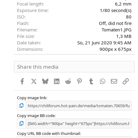
n
Focal length
6,2 mm
(
Exposure time
1/80 second(s)
e
)
ISO
80
Flash
Off, did not fire
Filename
Tomaten1.JPG
File size
1,3 MB
Date taken
So, 21 Juni 2020 9:45 AM
Dimensions
900px x 675px
Share this media
Facebook
X
Bluesky
LinkedIn
Reddit
Pinterest
Tumblr
WhatsApp
E-Mail
Link
Copy image link
Copy image BB code
Copy URL BB code with thumbnail