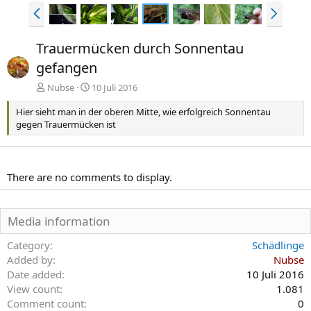
V
N
o
ä
r
c
Trauermücken durch Sonnentau
h
h
gefangen
e
s
r
t
Nubse
10 Juli 2016
i
e
g
Hier sieht man in der oberen Mitte, wie erfolgreich Sonnentau
e
gegen Trauermücken ist
There are no comments to display.
Media information
Category
Schädlinge
Added by
Nubse
Date added
10 Juli 2016
View count
1.081
Comment count
0