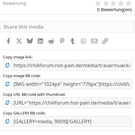
0
Bewertung
,
0 Bewertung(en)
0
0
S
Share this media
t
e
r
Facebook
X
Bluesky
LinkedIn
Reddit
Pinterest
Tumblr
WhatsApp
E-Mail
Link
n
(
e
Copy image link
)
Copy image BB code
Copy URL BB code with thumbnail
Copy GALLERY BB code