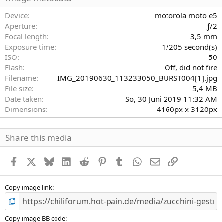
t
e
Device
motorola moto e5
r
Aperture
ƒ/2
n
Focal length
3,5 mm
(
Exposure time
1/205 second(s)
e
)
ISO
50
Flash
Off, did not fire
Filename
IMG_20190630_113233050_BURST004[1].jpg
File size
5,4 MB
Date taken
So, 30 Juni 2019 11:32 AM
Dimensions
4160px x 3120px
Share this media
Facebook
X
Bluesky
LinkedIn
Reddit
Pinterest
Tumblr
WhatsApp
E-Mail
Link
Copy image link
Copy image BB code