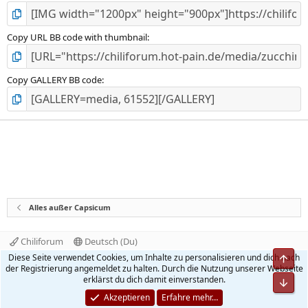
Copy URL BB code with thumbnail
Copy GALLERY BB code
Alles außer Capsicum
Chiliforum
Deutsch (Du)
Kontakt
Nutzungsbedingungen
Datenschutz
Diese Seite verwendet Cookies, um Inhalte zu personalisieren und dich nach
Obe
Hilfe und Impressum
Start
R
der Registrierung angemeldet zu halten. Durch die Nutzung unserer Webseite
S
erklärst du dich damit einverstanden.
Unt
S
®
Community platform by XenForo
© 2010-2026 XenForo Ltd.
Akzeptieren
Erfahre mehr…
Quality Add-Ons made with
by
WMTech
.