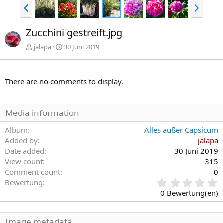
V
N
o
ä
r
c
Zucchini gestreift.jpg
h
h
e
s
jalapa
30 Juni 2019
r
t
i
e
g
There are no comments to display.
e
Media information
Album
Alles außer Capsicum
Added by
jalapa
Date added
30 Juni 2019
View count
315
Comment count
0
0
Bewertung
,
0 Bewertung(en)
0
0
S
Image metadata