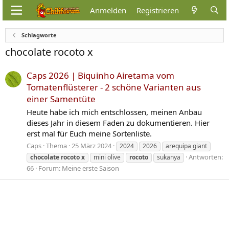
Anmelden
Registrieren
Schlagworte
chocolate rocoto x
Caps 2026 | Biquinho Airetama vom
Tomatenflüsterer - 2 schöne Varianten aus
einer Samentüte
Heute habe ich mich entschlossen, meinen Anbau
dieses Jahr in diesem Faden zu dokumentieren. Hier
erst mal für Euch meine Sortenliste.
Caps
Thema
25 März 2024
2024
2026
arequipa giant
Antworten:
chocolate
rocoto
x
mini olive
rocoto
sukanya
66
Forum:
Meine erste Saison