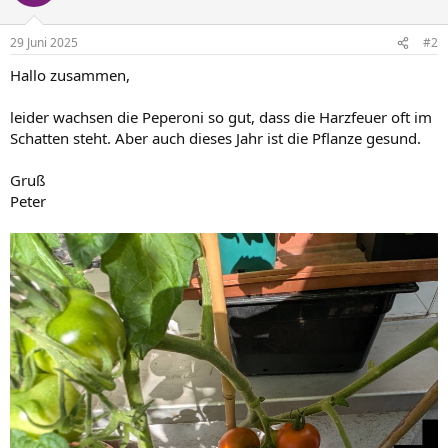
i
o
n
29 Juni 2025
#2
e
n
Hallo zusammen,
:
leider wachsen die Peperoni so gut, dass die Harzfeuer oft im
Schatten steht. Aber auch dieses Jahr ist die Pflanze gesund.
Gruß
Peter