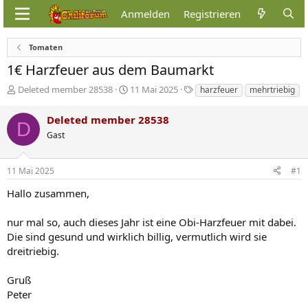
Anmelden
Registrieren
Tomaten
1€ Harzfeuer aus dem Baumarkt
E
E
S
Deleted member 28538
11 Mai 2025
harzfeuer
mehrtriebig
r
r
c
s
s
h
Deleted member 28538
D
t
t
l
Gast
e
e
a
l
l
g
l
l
w
11 Mai 2025
#1
e
t
o
r
a
r
Hallo zusammen,
m
t
e
nur mal so, auch dieses Jahr ist eine Obi-Harzfeuer mit dabei.
Die sind gesund und wirklich billig, vermutlich wird sie
dreitriebig.
Gruß
Peter