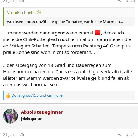
24 Juni 2026
#220
e
n
VroniB schrieb:
:
wuchsen daran unzählige gelbe Tomaten, wie kleine Murmeln…
....meine werden dann irgendwann einmal
, denke ich
stelle die Chili-Pötte gleich noch einmal um, dann stehen die
ab Mittag im Schatten. Temperaturen Richtung 40 Grad plus
pralle Sonne sind wohl nicht so förderlich...
...den Übergang von 18 Grad und Dauerregen zum
Hochsommer haben die Chilis erstaunlich gut verkraftet, alte
Blätter am Stamm werden zwar teilweise gelb und fallen ab,
aber das wird normal sein...
Doris
,
ghost155
und
karlinche
R
e
a
AbsoluteBeginner
k
t
Jolokiajunkie
i
o
n
29 Juni 2026
#221
e