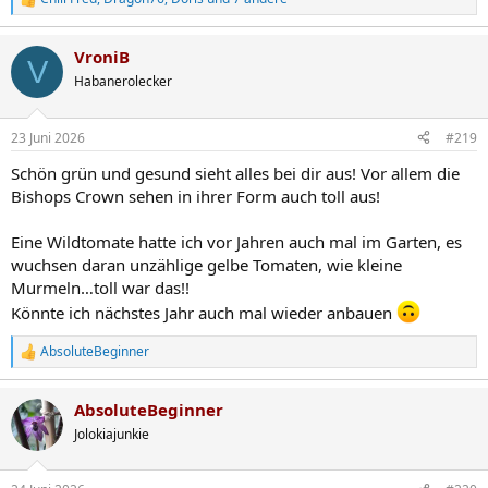
R
e
a
VroniB
k
V
t
Habanerolecker
i
o
n
23 Juni 2026
#219
e
n
Schön grün und gesund sieht alles bei dir aus! Vor allem die
:
Bishops Crown sehen in ihrer Form auch toll aus!
Eine Wildtomate hatte ich vor Jahren auch mal im Garten, es
wuchsen daran unzählige gelbe Tomaten, wie kleine
Murmeln…toll war das!!
Könnte ich nächstes Jahr auch mal wieder anbauen
AbsoluteBeginner
R
e
a
AbsoluteBeginner
k
t
Jolokiajunkie
i
o
n