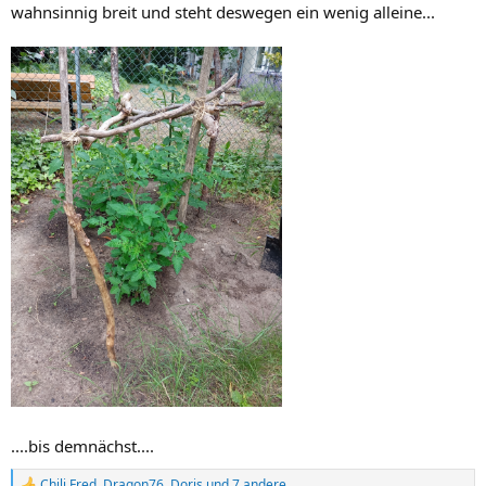
wahnsinnig breit und steht deswegen ein wenig alleine...
....bis demnächst....
Chili Fred
,
Dragon76
,
Doris
und 7 andere