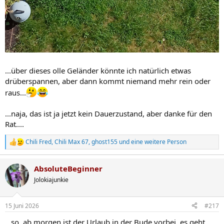
...über dieses olle Geländer könnte ich natürlich etwas
drüberspannen, aber dann kommt niemand mehr rein oder
raus...
...naja, das ist ja jetzt kein Dauerzustand, aber danke für den
Rat....
Chili Fred
,
Chili Max 67
,
ghost155
und eine weitere Person
R
e
a
AbsoluteBeginner
k
t
Jolokiajunkie
i
o
n
15 Juni 2026
#217
e
n
...so, ab morgen ist der Urlaub in der Bude vorbei, es geht