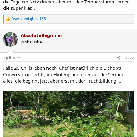
die Tage ein Netz drüber, aber mit den Temperaturen kamen
die super klar...
Oswin
und
ghost155
R
e
a
AbsoluteBeginner
k
t
Jolokiajunkie
i
o
n
1 Juli 2026
#222
e
n
..alle 20 Chilis leben noch, Chef ist natürlich die Bishop's
:
Crown vorne rechts, im Hintergrund überragt die Serrano
alles, die beginnt jetzt aber erst mit der Fruchtbildung....