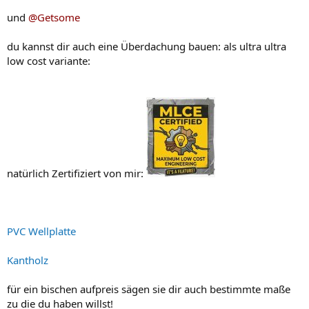
...bei einem Tag Mistwetter trage ich natürlich nichts hoch, aber das
sind jetzt einige Tage....
und
@Getsome
du kannst dir auch eine Überdachung bauen: als ultra ultra
low cost variante:
natürlich Zertifiziert von mir:
PVC Wellplatte
Kantholz
für ein bischen aufpreis sägen sie dir auch bestimmte maße
zu die du haben willst!