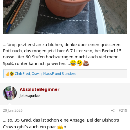
...fängt jetzt erst an zu blühen, denke über einen grösseren
Pott nach, das mögen jetzt hier 6-7 Liter sein, bei Bedarf 15
nasse Liter 60 Stufen hochzutragen macht auch viel mehr
Spaß, runter kann ich ja werfen....
Chili Fred
,
Oswin
,
KlausP
und 3 andere
R
e
a
AbsoluteBeginner
k
t
Jolokiajunkie
i
o
n
20 Juni 2026
#218
e
n
....so, 35 Grad, das ist schon eine Ansage. Bei der Bishop's
:
Crown gibt's auch ein paar
n...