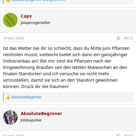
R
e
a
Caps
k
t
Jalapenogenießer
i
o
n
14 Juni 2026
#212
e
n
Ist das Wetter bei dir so schlecht, dass du Mitte Juni Pflanzen
:
reinholen musst, vielleicht bietet sich dann ein ganzjähriger
Indooranbau an? Bei mir sind die Pflanzen nach der
Eingewöhnung draußen seit den letzten Maiwochen an den
finalen Standorten und ich versuche sie nicht mehr
umzustellen, damit sie sich an den Standort gewöhnen
können. Drück dir die Daumen!
AbsoluteBeginner
R
e
a
AbsoluteBeginner
k
t
Jolokiajunkie
i
o
n
14 Juni 2026
#213