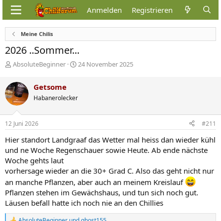
Anmelden
Registrieren
Meine Chilis
2026 ..Sommer...
E
E
AbsoluteBeginner
24 November 2025
r
r
s
s
Getsome
t
t
Habanerolecker
e
e
l
l
l
l
12 Juni 2026
#211
e
t
r
a
Hier standort Landgraaf das Wetter mal heiss dan wieder kühl
m
und ne Woche Regenschauer sowie Heute. Ab ende nächste
Woche gehts laut
vorhersage wieder an die 30+ Grad C. Also das geht nicht nur
an manche Pflanzen, aber auch an meinem Kreislauf
Pflanzen stehen im Gewächshaus, und tun sich noch gut.
Läusen befall hatte ich noch nie an den Chillies
AbsoluteBeginner
und
ghost155