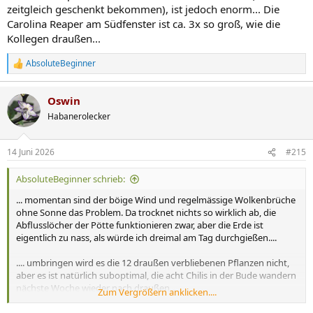
zeitgleich geschenkt bekommen), ist jedoch enorm... Die
Carolina Reaper am Südfenster ist ca. 3x so groß, wie die
Kollegen draußen...
AbsoluteBeginner
R
e
a
Oswin
k
t
Habanerolecker
i
o
n
14 Juni 2026
#215
e
n
AbsoluteBeginner schrieb:
:
... momentan sind der böige Wind und regelmässige Wolkenbrüche
ohne Sonne das Problem. Da trocknet nichts so wirklich ab, die
Abflusslöcher der Pötte funktionieren zwar, aber die Erde ist
eigentlich zu nass, als würde ich dreimal am Tag durchgießen....
.... umbringen wird es die 12 draußen verbliebenen Pflanzen nicht,
aber es ist natürlich suboptimal, die acht Chilis in der Bude wandern
nächste Woche wieder nach draußen...
Zum Vergrößern anklicken....