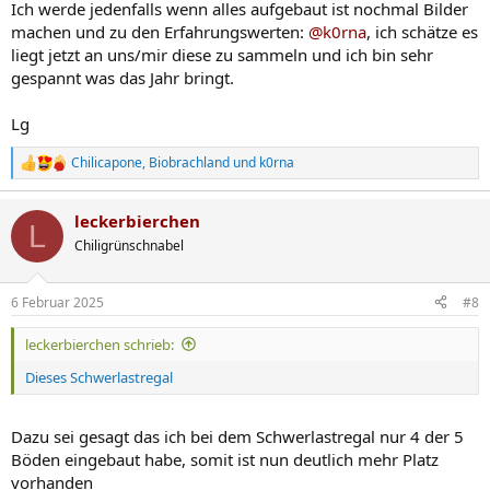
Ich werde jedenfalls wenn alles aufgebaut ist nochmal Bilder
machen und zu den Erfahrungswerten:
@k0rna
, ich schätze es
liegt jetzt an uns/mir diese zu sammeln und ich bin sehr
gespannt was das Jahr bringt.
Lg
Chilicapone
,
Biobrachland
und
k0rna
R
e
a
leckerbierchen
k
L
t
Chiligrünschnabel
i
o
n
6 Februar 2025
#8
e
n
leckerbierchen schrieb:
:
Dieses Schwerlastregal
Dazu sei gesagt das ich bei dem Schwerlastregal nur 4 der 5
Böden eingebaut habe, somit ist nun deutlich mehr Platz
vorhanden