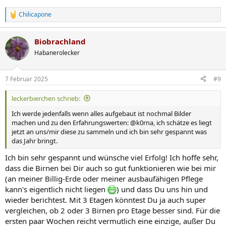
Chilicapone
R
e
a
Biobrachland
k
t
Habanerolecker
i
o
n
7 Februar 2025
#9
e
n
leckerbierchen schrieb:
:
Ich werde jedenfalls wenn alles aufgebaut ist nochmal Bilder
machen und zu den Erfahrungswerten: @k0rna, ich schätze es liegt
jetzt an uns/mir diese zu sammeln und ich bin sehr gespannt was
das Jahr bringt.
Ich bin sehr gespannt und wünsche viel Erfolg! Ich hoffe sehr,
dass die Birnen bei Dir auch so gut funktionieren wie bei mir
(an meiner Billig-Erde oder meiner ausbaufähigen Pflege
kann's eigentlich nicht liegen
) und dass Du uns hin und
wieder berichtest. Mit 3 Etagen könntest Du ja auch super
vergleichen, ob 2 oder 3 Birnen pro Etage besser sind. Für die
ersten paar Wochen reicht vermutlich eine einzige, außer Du