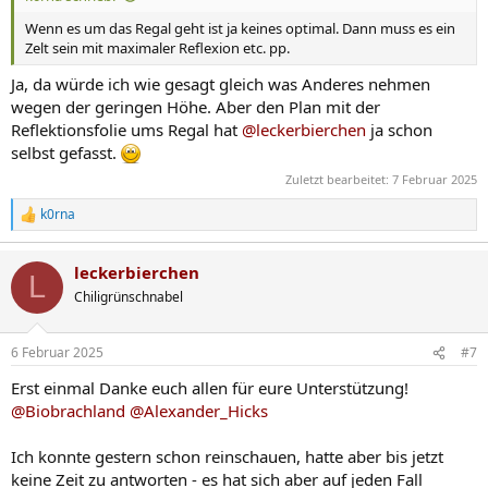
Wenn es um das Regal geht ist ja keines optimal. Dann muss es ein
Zelt sein mit maximaler Reflexion etc. pp.
Ja, da würde ich wie gesagt gleich was Anderes nehmen
wegen der geringen Höhe. Aber den Plan mit der
Reflektionsfolie ums Regal hat
@leckerbierchen
ja schon
selbst gefasst.
Zuletzt bearbeitet:
7 Februar 2025
k0rna
R
e
a
leckerbierchen
k
L
t
Chiligrünschnabel
i
o
n
6 Februar 2025
#7
e
n
Erst einmal Danke euch allen für eure Unterstützung!
:
@Biobrachland
@Alexander_Hicks
Ich konnte gestern schon reinschauen, hatte aber bis jetzt
keine Zeit zu antworten - es hat sich aber auf jeden Fall