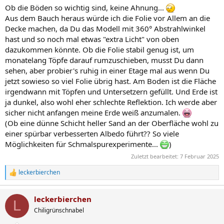
Ob die Böden so wichtig sind, keine Ahnung...
Aus dem Bauch heraus würde ich die Folie vor Allem an die
Decke machen, da Du das Modell mit 360° Abstrahlwinkel
hast und so noch mal etwas "extra Licht" von oben
dazukommen könnte. Ob die Folie stabil genug ist, um
monatelang Töpfe darauf rumzuschieben, musst Du dann
sehen, aber probier's ruhig in einer Etage mal aus wenn Du
jetzt sowieso so viel Folie übrig hast. Am Boden ist die Fläche
irgendwann mit Töpfen und Untersetzern gefüllt. Und Erde ist
ja dunkel, also wohl eher schlechte Reflektion. Ich werde aber
sicher nicht anfangen meine Erde weiß anzumalen.
(Ob eine dünne Schicht heller Sand an der Oberfläche wohl zu
einer spürbar verbesserten Albedo führt?? So viele
Möglichkeiten für Schmalspurexperimente...
)
Zuletzt bearbeitet:
7 Februar 2025
leckerbierchen
R
e
a
leckerbierchen
k
L
t
Chiligrünschnabel
i
o