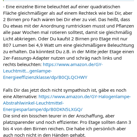
- Eine einzelne Birne beleuchtet auf einer quadratischen
Fläche gleichmäßiger als auf einem Rechteck wie bei Dir, aber
2 Birnen pro Fach wären bei Dir eher zu viel. Das heißt, dass
Du etwas mit der Anordnung rumtricksen musst und Pflanzen
alle paar Wochen mal rotieren solltest, damit sie gleichmäßig
Licht abkriegen. Oder Du kaufst 2 Birnen pro Etage mit nur
807 Lumen bei 4,9 Watt um eine gleichmäßigere Beleuchtung
zu erhalten. Da könntest Du z.B. in der Mitte jeder Etage einen
2er-Fassungs-Adapter nutzen und schräg nach links und
rechts beleuchten:
https://www.amazon.de/GY-
Leuchtmitt...genlampe-
Energieeffizienzklasse/dp/B0CJLQCHWY
Falls Dir das jetzt doch nicht sympathisch ist, gäbe es noch
eine Alternative:
https://www.amazon.de/GY-Halogenlampe-
Abstrahlwinkel-Leuchtmittel-
Energiesparlampe/dp/B0DKN5LXGQ/
Die sind ein bisschen teurer in der Anschaffung, aber
platzsparender und noch effizienter. Pro Etage sollten dann 3
bis 4 von den Birnen reichen. Die habe ich persönlich aber
auch noch nicht in den Händen gehabt.