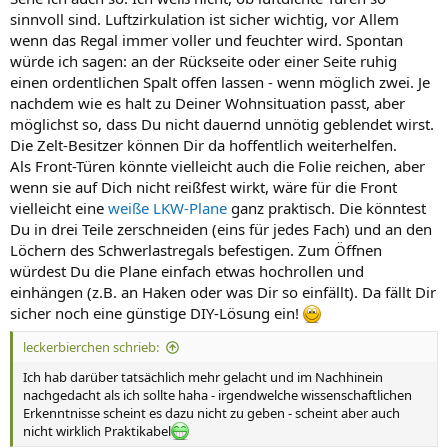
sinnvoll sind. Luftzirkulation ist sicher wichtig, vor Allem
wenn das Regal immer voller und feuchter wird. Spontan
würde ich sagen: an der Rückseite oder einer Seite ruhig
einen ordentlichen Spalt offen lassen - wenn möglich zwei. Je
nachdem wie es halt zu Deiner Wohnsituation passt, aber
möglichst so, dass Du nicht dauernd unnötig geblendet wirst.
Die Zelt-Besitzer können Dir da hoffentlich weiterhelfen.
Als Front-Türen könnte vielleicht auch die Folie reichen, aber
wenn sie auf Dich nicht reißfest wirkt, wäre für die Front
vielleicht eine
weiße LKW-Plane
ganz praktisch. Die könntest
Du in drei Teile zerschneiden (eins für jedes Fach) und an den
Löchern des Schwerlastregals befestigen. Zum Öffnen
würdest Du die Plane einfach etwas hochrollen und
einhängen (z.B. an Haken oder was Dir so einfällt). Da fällt Dir
sicher noch eine günstige DIY-Lösung ein!
leckerbierchen schrieb:
Ich hab darüber tatsächlich mehr gelacht und im Nachhinein
nachgedacht als ich sollte haha - irgendwelche wissenschaftlichen
Erkenntnisse scheint es dazu nicht zu geben - scheint aber auch
nicht wirklich Praktikabel