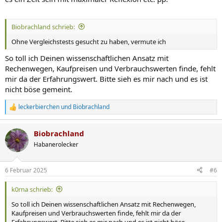
Biobrachland schrieb:
Ohne Vergleichstests gesucht zu haben, vermute ich
So toll ich Deinen wissenschaftlichen Ansatz mit
Rechenwegen, Kaufpreisen und Verbrauchswerten finde, fehlt
mir da der Erfahrungswert. Bitte sieh es mir nach und es ist
nicht böse gemeint.
leckerbierchen
und
Biobrachland
R
e
a
Biobrachland
k
t
Habanerolecker
i
o
n
6 Februar 2025
#6
e
n
k0rna schrieb:
:
So toll ich Deinen wissenschaftlichen Ansatz mit Rechenwegen,
Kaufpreisen und Verbrauchswerten finde, fehlt mir da der
Erfahrungswert. Bitte sieh es mir nach und es ist nicht böse