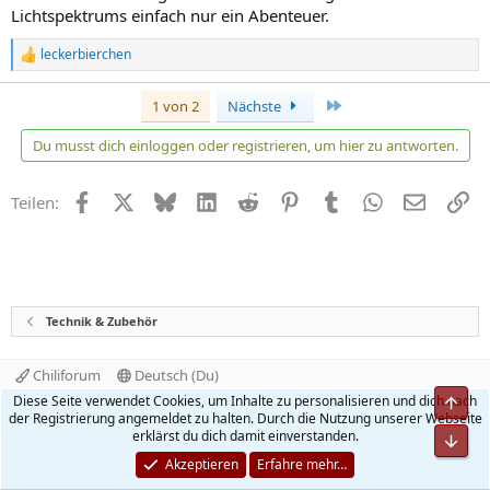
Lichtspektrums einfach nur ein Abenteuer.
leckerbierchen
R
e
a
Letzte
1 von 2
Nächste
k
t
Du musst dich einloggen oder registrieren, um hier zu antworten.
i
o
n
Facebook
X
Bluesky
LinkedIn
Reddit
Pinterest
Tumblr
WhatsApp
E-Mail
Li
Teilen:
e
n
:
Technik & Zubehör
Chiliforum
Deutsch (Du)
Kontakt
Nutzungsbedingungen
Datenschutz
Diese Seite verwendet Cookies, um Inhalte zu personalisieren und dich nach
Obe
Hilfe und Impressum
Start
R
der Registrierung angemeldet zu halten. Durch die Nutzung unserer Webseite
S
erklärst du dich damit einverstanden.
Unt
S
®
Community platform by XenForo
© 2010-2026 XenForo Ltd.
Akzeptieren
Erfahre mehr…
Quality Add-Ons made with
by
WMTech
.