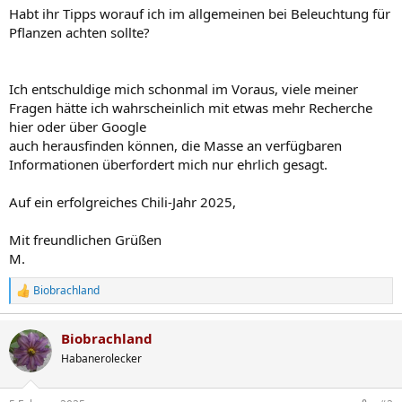
Habt ihr Tipps worauf ich im allgemeinen bei Beleuchtung für
Pflanzen achten sollte?
Ich entschuldige mich schonmal im Voraus, viele meiner
Fragen hätte ich wahrscheinlich mit etwas mehr Recherche
hier oder über Google
auch herausfinden können, die Masse an verfügbaren
Informationen überfordert mich nur ehrlich gesagt.
Auf ein erfolgreiches Chili-Jahr 2025,
Mit freundlichen Grüßen
M.
Biobrachland
R
e
a
Biobrachland
k
t
Habanerolecker
i
o
n