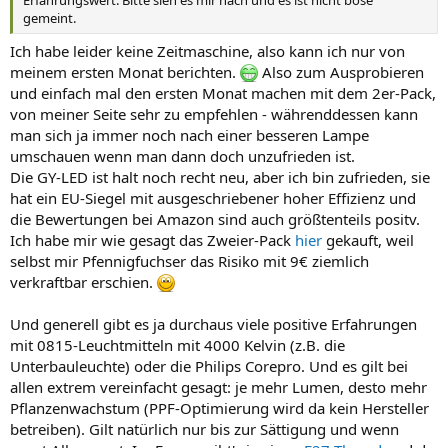
gemeint.
Ich habe leider keine Zeitmaschine, also kann ich nur von
meinem ersten Monat berichten.
Also zum Ausprobieren
und einfach mal den ersten Monat machen mit dem 2er-Pack,
von meiner Seite sehr zu empfehlen - währenddessen kann
man sich ja immer noch nach einer besseren Lampe
umschauen wenn man dann doch unzufrieden ist.
Die GY-LED ist halt noch recht neu, aber ich bin zufrieden, sie
hat ein EU-Siegel mit ausgeschriebener hoher Effizienz und
die Bewertungen bei Amazon sind auch größtenteils positv.
Ich habe mir wie gesagt das Zweier-Pack
hier
gekauft, weil
selbst mir Pfennigfuchser das Risiko mit 9€ ziemlich
verkraftbar erschien.
Und generell gibt es ja durchaus viele positive Erfahrungen
mit 0815-Leuchtmitteln mit 4000 Kelvin (z.B. die
Unterbauleuchte) oder die Philips Corepro. Und es gilt bei
allen extrem vereinfacht gesagt: je mehr Lumen, desto mehr
Pflanzenwachstum (PPF-Optimierung wird da kein Hersteller
betreiben). Gilt natürlich nur bis zur Sättigung und wenn