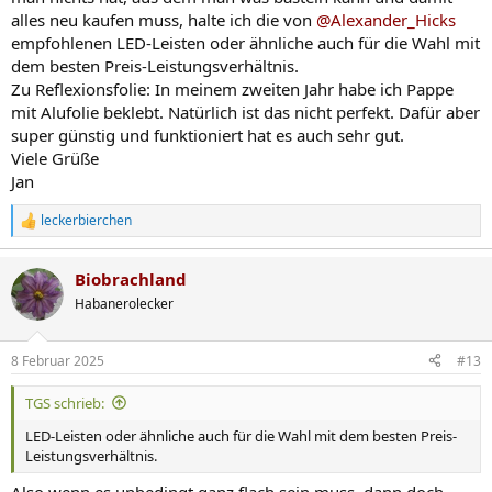
alles neu kaufen muss, halte ich die von
@Alexander_Hicks
empfohlenen LED-Leisten oder ähnliche auch für die Wahl mit
dem besten Preis-Leistungsverhältnis.
Zu Reflexionsfolie: In meinem zweiten Jahr habe ich Pappe
mit Alufolie beklebt. Natürlich ist das nicht perfekt. Dafür aber
super günstig und funktioniert hat es auch sehr gut.
Viele Grüße
Jan
leckerbierchen
R
e
a
Biobrachland
k
t
Habanerolecker
i
o
n
8 Februar 2025
#13
e
n
TGS schrieb:
:
LED-Leisten oder ähnliche auch für die Wahl mit dem besten Preis-
Leistungsverhältnis.