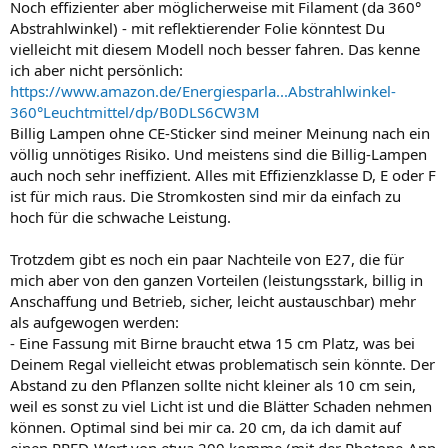
Noch effizienter aber möglicherweise mit Filament (da 360°
Abstrahlwinkel) - mit reflektierender Folie könntest Du
vielleicht mit diesem Modell noch besser fahren. Das kenne
ich aber nicht persönlich:
https://www.amazon.de/Energiesparla...Abstrahlwinkel-
360°Leuchtmittel/dp/B0DLS6CW3M
Billig Lampen ohne CE-Sticker sind meiner Meinung nach ein
völlig unnötiges Risiko. Und meistens sind die Billig-Lampen
auch noch sehr ineffizient. Alles mit Effizienzklasse D, E oder F
ist für mich raus. Die Stromkosten sind mir da einfach zu
hoch für die schwache Leistung.
Trotzdem gibt es noch ein paar Nachteile von E27, die für
mich aber von den ganzen Vorteilen (leistungsstark, billig in
Anschaffung und Betrieb, sicher, leicht austauschbar) mehr
als aufgewogen werden:
- Eine Fassung mit Birne braucht etwa 15 cm Platz, was bei
Deinem Regal vielleicht etwas problematisch sein könnte. Der
Abstand zu den Pflanzen sollte nicht kleiner als 10 cm sein,
weil es sonst zu viel Licht ist und die Blätter Schaden nehmen
können. Optimal sind bei mir ca. 20 cm, da ich damit auf