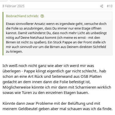
n
8 Februar 2025
#10
e
n
Biobrachland schrieb:
:
Etwas sinnvollerer Ansatz: wenn es irgendwie geht, versuche doch
die Folie so anzubringen, dass Du immer nur eine Etage öffnen
kannst. Damit verhinderst Du, dass noch mehr Licht als unbedingt
nötig auf Deine Netzhaut kommt (ich meine es ernst - mit den
Birnen ist nicht zu spaßen). Ein Stück Pappe an der Front stelle ich
mir auch sinnvoll vor um die Birnen aus Deinem direkten Sichtfeld
zu kriegen.
Ich weiß noch nicht ganz wie aber ich werd mir was
überlegen - Pappe klingt eigentlich gar nicht schlecht.. hab
schon an eine Art Rück und Seitenwand aus OSB Platten
gedacht an dem innen dann die Folie befestigt ist,
Möglicherweise könnte ich mir dann mit Scharnieren wirklich
sowas wie Türen zu den einzelnen Etagen bauen.
Könnte dann zwar Probleme mit der Belüftung und mit
meinem Geldbeutel geben aber mal schauen was ich da finde.