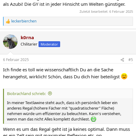
als Azubi! Die GY ist in jeder Hinsicht um Welten günstiger.
Zuletzt bearbeitet:
6 Februar 2025
leckerbierchen
R
e
a
k0rna
k
t
Chilitarier
Moderator
i
o
n
6 Februar 2025
#5
e
n
Ich finde es toll wie wissenschaftlich Du an die Sache
:
herangehst, wirklich! Schön, dass Du dich hier beteiligst
Biobrachland schrieb:
In meiner Textlawine steht auch, dass ich persönlich lieber ein
anderes Regal (höhere Fächer mit "quadratischerer" Fläche)
nehmen würde um effizienter zu beleuchten. Kann's verstehen,
wenn man das nicht Alles komplett durchliest.
Wenn es um das Regal geht ist ja keines optimal. Dann muss
es ein Zelt sein mit maximaler Reflexion etc. pp.