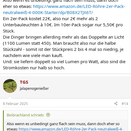
Also wenn es unbedingt ganz flach sein muss, dann doch
eher so etwas:
https://www.amazon.de/LED-Röhre-2er-Pack-
neutralweiß-4-000K-Starter/dp/B08X2TJX6T/
Ein 2er-Pack kostet 22€, also nur 2€ mehr als 2
Unterbauleuchten à 10€. Im 10er-Pack sogar nur 5,50€ pro
Stück.
Die Dinger bringen allerding mehr als das Doppelte an Licht
(1100 Lumen statt 450). Man braucht also nur die halbe
Stückzahl - somit ist der Stückpreis 2 bis 4 mal so niedrig, je
nachdem wie viele man kauft.
Und: sie liefern doppelt so viel Lumen pro Watt, also sind die
Stromkosten nur halb so hoch.
TGS
Jalapenogenießer
8 Februar 2025
#14
Biobrachland schrieb:
Also wenn es unbedingt ganz flach sein muss, dann doch eher so
etwas:
https://www.amazon.de/LED-Röhre-2er-Pack-neutralweiß-4-