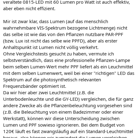
veraltete 0815-LED mit 60 Lumen pro Watt ist auch effektiv,
aber eben nicht effizient.
Mir ist zwar klar, dass Lumen (auf das menschlich
wahrnehmbare VIS-Spektrum bezogene Lichtmenge) nicht
das selbe ist wie das von den Pflanzen nutzbare PAR-PPF
(bzw. Lux ist nicht das selbe wie PPFD), aber als erster
Anhaltspunkt ist Lumen nicht völlig verkehrt.
Ohne Vergleichstests gesucht zu haben, vermute ich
selbstverständlich, dass eine professionelle Pflanzen-Lampe
beim selben Lumen-Wert mehr PPF liefert als ein Leuchmittel
mit dem selben Lumenwert, weil bei einer "richtigen" LED das
Spektrum auf die photosynthetisch relevanten
Frequenzbänder optimiert ist.
Da wir hier aber zwei Leuchtmittel (z.B. die
Unterbodenleuchte und die GY-LED) vergleichen, die für ganz
andere Zwecke als die Pflanzenbeleuchtung vorgesehen sind
(z.B. die Beleuchtung von einem Badezimmer oder einer
Werkstatt), können wir diese Unterscheidung zwischen
Lumen und PPF sowieso ignorieren. Bei dem Budget von
120€ läuft es fast zwangsläufig auf ein Standard-Leuchtmittel
heraus, also können wir zumindest die Lumen vergleichen.