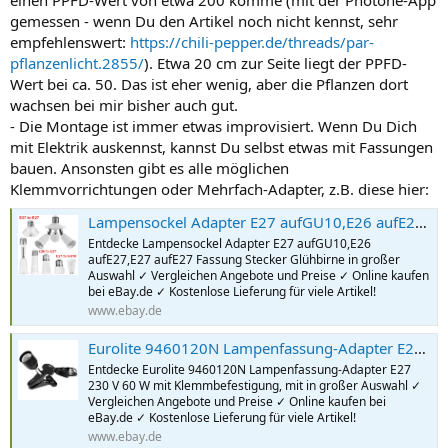
einen PPFD-Wert von etwa 200 komme (mit der Photone-App
gemessen - wenn Du den Artikel noch nicht kennst, sehr
empfehlenswert:
https://chili-pepper.de/threads/par-
pflanzenlicht.2855/
). Etwa 20 cm zur Seite liegt der PPFD-
Wert bei ca. 50. Das ist eher wenig, aber die Pflanzen dort
wachsen bei mir bisher auch gut.
- Die Montage ist immer etwas improvisiert. Wenn Du Dich
mit Elektrik auskennst, kannst Du selbst etwas mit Fassungen
bauen. Ansonsten gibt es alle möglichen
Klemmvorrichtungen oder Mehrfach-Adapter, z.B. diese hier:
Lampensockel Adapter E27 aufGU10,E26 aufE27,E27 aufE27 Fassung Stecker Glühbirne | eBay.de
Entdecke Lampensockel Adapter E27 aufGU10,E26
aufE27,E27 aufE27 Fassung Stecker Glühbirne in großer
Auswahl ✓ Vergleichen Angebote und Preise ✓ Online kaufen
bei eBay.de ✓ Kostenlose Lieferung für viele Artikel!
www.ebay.de
Eurolite 9460120N Lampenfassung-Adapter E27 230 V 60 W mit Klemmbefestigung, mit 4026397541014 | eBay.de
Entdecke Eurolite 9460120N Lampenfassung-Adapter E27
230 V 60 W mit Klemmbefestigung, mit in großer Auswahl ✓
Vergleichen Angebote und Preise ✓ Online kaufen bei
eBay.de ✓ Kostenlose Lieferung für viele Artikel!
www.ebay.de