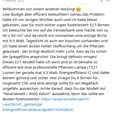
5 Februar 2025
#2
e
n
Willkommen von einem anderen Neuling!
:
Low Budget aber effizient beleuchten? Genau das Problem
hatte ich vor einigen Wochen auch und ich habe etwas
gefunden, was für mich bisher super funktioniert: E27-Birnen.
Ich beleuchte bei mir auf der Fensterbank eine Fläche von ca.
40 x 50 cm² und da reicht mir momentan eine einzige Birne
mit 9,5 Watt. Tageslicht ist auch ein bisschen vorhanden und
ich habe einen dicken hellen Stoffvorhang um die Pflanzen
gewickelt - der bringt deutlich mehr Licht. Also da Du schon
die Spiegelfolie ansprichst: Die bringt definitiv einiges!
Dieses E27-Modell habe ich auch und es ist beinahe so
effizient wie eine professionelle Pflanzen-Lampe (1521
Lumen bei gerade mal 9,5 Watt, Energieeffizienz C) und dabei
extrem günstig und sicher. Hier kriegst Du 6 Birnen für
insgesamt 23€ und eine einzige sollte für ein Regalfach
ungefähr ausreichen. Achte darauf, dass Du das Modell mit
"Neutralweiß / 4000 Kelvin" auswählst, denn das sollte am
Besten funktionieren:
https://www.amazon.de/GY-
Leuchtmitt...genlampe-
Energieeffizienzklasse/dp/B0C5D4GWLK