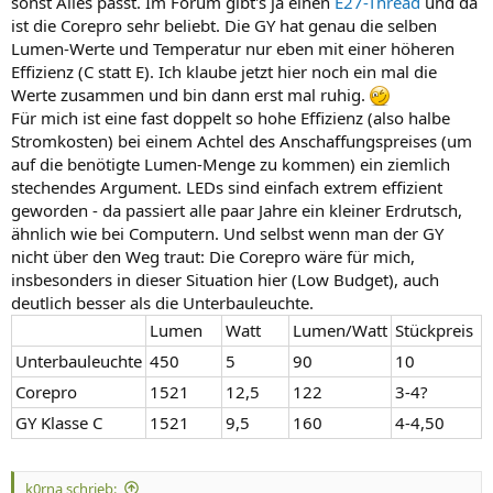
sonst Alles passt. Im Forum gibt's ja einen
E27-Thread
und da
ist die Corepro sehr beliebt. Die GY hat genau die selben
Lumen-Werte und Temperatur nur eben mit einer höheren
Effizienz (C statt E). Ich klaube jetzt hier noch ein mal die
Werte zusammen und bin dann erst mal ruhig.
Für mich ist eine fast doppelt so hohe Effizienz (also halbe
Stromkosten) bei einem Achtel des Anschaffungspreises (um
auf die benötigte Lumen-Menge zu kommen) ein ziemlich
stechendes Argument. LEDs sind einfach extrem effizient
geworden - da passiert alle paar Jahre ein kleiner Erdrutsch,
ähnlich wie bei Computern. Und selbst wenn man der GY
nicht über den Weg traut: Die Corepro wäre für mich,
insbesonders in dieser Situation hier (Low Budget), auch
deutlich besser als die Unterbauleuchte.
Lumen
Watt
Lumen/Watt
Stückpreis
Unterbauleuchte
450
5
90
10
Corepro
1521
12,5
122
3-4?
GY Klasse C
1521
9,5
160
4-4,50
k0rna schrieb: