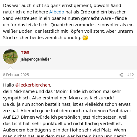
Das war auch nicht so ganz ernst gemeint, obwohl Sand
natürlich eine höhere
Albedo
hat als Erde und ein bisschen
Sand verstreuen in ein paar Minuten gemacht wäre - fände
ich für das letzte Licht-Quäntchen zumindest sinnvoller als ein
weißer Boden, der letztlich mit Töpfen voll steht. Aber unterm
Strich sicher beides ziemlich unnötig.
TGS
Jalapenogenießer
8 Februar 2025
#12
Hallo
@leckerbierchen
,
dein Nickname und das "Moin" finde ich schon mal sehr
sympathisch. Also erstmal nen Moin aus Kiel zurück!
Da du ja nun schon bestellt hast, ist es vielleicht schon etwas
zu spät. Aber ich gebe trotzdem noch mal meinen Senf dazu:
Auf E27 Birnen würde ich persönlich jetzt nicht setzen, weil
das Licht halt sehr punktuell und nicht flächig verteilt ist.
Außerdem benötigen sie in der Höhe sehr viel Platz. Wenn
man nichts hat, aus dem man was basteln kann und damit