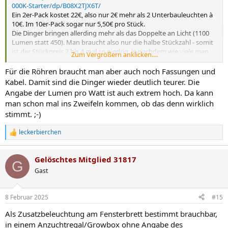
000K-Starter/dp/B08X2TJX6T/
Ein 2er-Pack kostet 22€, also nur 2€ mehr als 2 Unterbauleuchten à
10€. Im 10er-Pack sogar nur 5,50€ pro Stück.
Die Dinger bringen allerding mehr als das Doppelte an Licht (1100
Lumen statt 450). Man braucht also nur die halbe Stückzahl - somit
ist der Stückpreis 2 bis 4 mal so niedrig, je nachdem wie viele man
Zum Vergrößern anklicken....
kauft.
Und: sie liefern doppelt so viel Lumen pro Watt, also sind die
Für die Röhren braucht man aber auch noch Fassungen und
Stromkosten nur halb so hoch.
Kabel. Damit sind die Dinger wieder deutlich teurer. Die
Angabe der Lumen pro Watt ist auch extrem hoch. Da kann
man schon mal ins Zweifeln kommen, ob das denn wirklich
stimmt. ;-)
leckerbierchen
R
e
a
Gelöschtes Mitglied 31817
k
G
t
Gast
i
o
n
8 Februar 2025
#15
e
n
Als Zusatzbeleuchtung am Fensterbrett bestimmt brauchbar,
:
in einem Anzuchtregal/Growbox ohne Angabe des