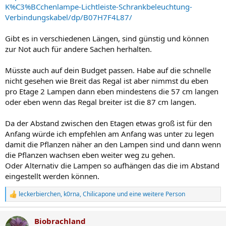
K%C3%BCchenlampe-Lichtleiste-Schrankbeleuchtung-
Verbindungskabel/dp/B07H7F4L87/
Gibt es in verschiedenen Längen, sind günstig und können
zur Not auch für andere Sachen herhalten.
Müsste auch auf dein Budget passen. Habe auf die schnelle
nicht gesehen wie Breit das Regal ist aber nimmst du eben
pro Etage 2 Lampen dann eben mindestens die 57 cm langen
oder eben wenn das Regal breiter ist die 87 cm langen.
Da der Abstand zwischen den Etagen etwas groß ist für den
Anfang würde ich empfehlen am Anfang was unter zu legen
damit die Pflanzen näher an den Lampen sind und dann wenn
die Pflanzen wachsen eben weiter weg zu gehen.
Oder Alternativ die Lampen so aufhängen das die im Abstand
eingestellt werden können.
leckerbierchen
,
k0rna
,
Chilicapone
und eine weitere Person
R
e
a
Biobrachland
k