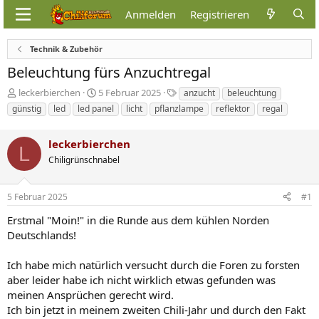
Anmelden
Registrieren
Technik & Zubehör
Beleuchtung fürs Anzuchtregal
E
E
S
leckerbierchen
5 Februar 2025
anzucht
beleuchtung
r
r
c
günstig
led
led panel
licht
pflanzlampe
reflektor
regal
s
s
h
t
t
l
e
leckerbierchen
e
a
L
l
l
g
Chiligrünschnabel
l
l
w
e
t
o
r
a
r
5 Februar 2025
#1
m
t
Erstmal "Moin!" in die Runde aus dem kühlen Norden
e
Deutschlands!
Ich habe mich natürlich versucht durch die Foren zu forsten
aber leider habe ich nicht wirklich etwas gefunden was
meinen Ansprüchen gerecht wird.
Ich bin jetzt in meinem zweiten Chili-Jahr und durch den Fakt