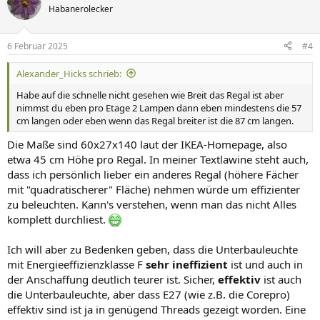
t
Habanerolecker
i
o
n
6 Februar 2025
#4
e
n
Alexander_Hicks schrieb:
:
Habe auf die schnelle nicht gesehen wie Breit das Regal ist aber
nimmst du eben pro Etage 2 Lampen dann eben mindestens die 57
cm langen oder eben wenn das Regal breiter ist die 87 cm langen.
Die Maße sind 60x27x140 laut der IKEA-Homepage, also
etwa 45 cm Höhe pro Regal. In meiner Textlawine steht auch,
dass ich persönlich lieber ein anderes Regal (höhere Fächer
mit "quadratischerer" Fläche) nehmen würde um effizienter
zu beleuchten. Kann's verstehen, wenn man das nicht Alles
komplett durchliest.
Ich will aber zu Bedenken geben, dass die Unterbauleuchte
mit Energieeffizienzklasse F
sehr ineffizient
ist und auch in
der Anschaffung deutlich teurer ist. Sicher,
effektiv
ist auch
die Unterbauleuchte, aber dass E27 (wie z.B. die Corepro)
effektiv sind ist ja in genügend Threads gezeigt worden. Eine