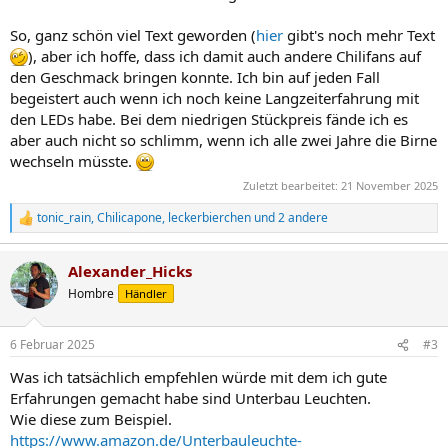
So, ganz schön viel Text geworden (
hier
gibt's noch mehr Text
), aber ich hoffe, dass ich damit auch andere Chilifans auf
den Geschmack bringen konnte. Ich bin auf jeden Fall
begeistert auch wenn ich noch keine Langzeiterfahrung mit
den LEDs habe. Bei dem niedrigen Stückpreis fände ich es
aber auch nicht so schlimm, wenn ich alle zwei Jahre die Birne
wechseln müsste.
Zuletzt bearbeitet:
21 November 2025
tonic_rain
,
Chilicapone
,
leckerbierchen
und 2 andere
R
e
a
Alexander_Hicks
k
t
Hombre
Händler
i
o
n
6 Februar 2025
#3
e
n
Was ich tatsächlich empfehlen würde mit dem ich gute
:
Erfahrungen gemacht habe sind Unterbau Leuchten.
Wie diese zum Beispiel.
https://www.amazon.de/Unterbauleuchte-