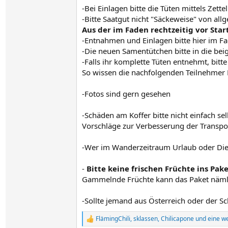
-Bei Einlagen bitte die Tüten mittels Zett
-Bitte Saatgut nicht "Säckeweise" von all
Aus der im Faden rechtzeitig vor Star
-Entnahmen und Einlagen bitte hier im F
-Die neuen Samentütchen bitte in die be
-Falls ihr komplette Tüten entnehmt, bitte
So wissen die nachfolgenden Teilnehmer B
-Fotos sind gern gesehen
-Schäden am Koffer bitte nicht einfach se
Vorschläge zur Verbesserung der Transpor
-Wer im Wanderzeitraum Urlaub oder Dien
-
Bitte keine frischen Früchte ins Pak
Gammelnde Früchte kann das Paket nämli
-Sollte jemand aus Österreich oder der 
FlämingChili
,
sklassen
,
Chilicapone
und eine we
R