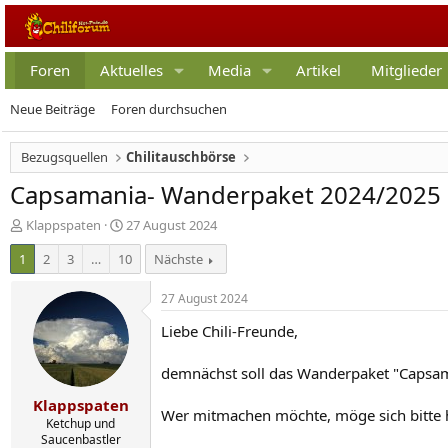
Foren
Aktuelles
Media
Artikel
Mitglieder
Neue Beiträge
Foren durchsuchen
Bezugsquellen
Chilitauschbörse
Capsamania- Wanderpaket 2024/2025
E
E
Klappspaten
27 August 2024
r
r
1
2
3
…
10
Nächste
s
s
t
t
e
e
27 August 2024
l
l
Liebe Chili-Freunde,
l
l
e
t
r
a
demnächst soll das Wanderpaket "Capsa
m
Klappspaten
Wer mitmachen möchte, möge sich bitte 
Ketchup und
Saucenbastler