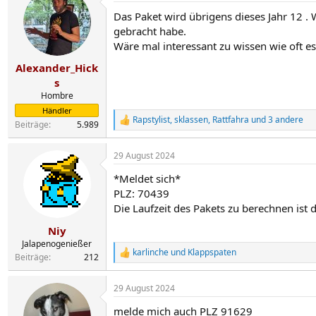
t
Das Paket wird übrigens dieses Jahr 12 . 
i
o
gebracht habe.
n
Wäre mal interessant zu wissen wie oft e
e
n
Alexander_Hick
:
s
Hombre
Händler
Rapstylist
,
sklassen
,
Rattfahra
und 3 andere
R
Beiträge
5.989
e
a
29 August 2024
k
t
*Meldet sich*
i
o
PLZ: 70439
n
Die Laufzeit des Pakets zu berechnen ist 
e
n
Niy
:
Jalapenogenießer
karlinche
und
Klappspaten
R
Beiträge
212
e
a
29 August 2024
k
t
melde mich auch PLZ 91629
i