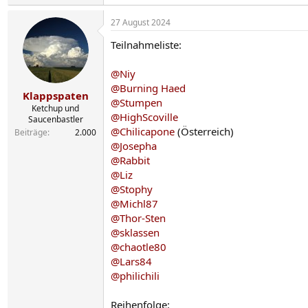
e
a
27 August 2024
k
t
Teilnahmeliste:
i
o
n
@Niy
e
@Burning Haed
n
Klappspaten
@Stumpen
:
Ketchup und
@HighScoville
Saucenbastler
@Chilicapone
(Österreich)
Beiträge
2.000
@Josepha
@Rabbit
@Liz
@Stophy
@Michl87
@Thor-Sten
@sklassen
@chaotle80
@Lars84
@philichili
Reihenfolge: