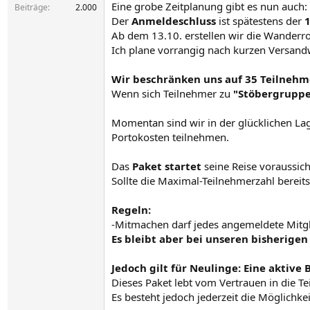
Eine grobe Zeitplanung gibt es nun auch:
Beiträge
2.000
Der
Anmeldeschluss
ist spätestens der
1
Ab dem 13.10. erstellen wir die Wanderro
Ich plane vorrangig nach kurzen Versan
Wir beschränken uns auf 35 Teilnehme
Wenn sich Teilnehmer zu
"Stöbergrupp
Momentan sind wir in der glücklichen La
Portokosten teilnehmen.
Das
Paket startet
seine Reise voraussich
Sollte die Maximal-Teilnehmerzahl bereits
Regeln:
-Mitmachen darf jedes angemeldete Mitg
Es bleibt aber bei unseren bisherige
Jedoch gilt für Neulinge: Eine aktiv
Dieses Paket lebt vom Vertrauen in die T
Es besteht jedoch jederzeit die Möglich