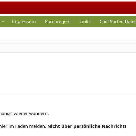
Impressum
Forenregeln
Links
Chili Sorten Dat
mania" wieder wandern.
hier im Faden melden.
Nicht über persönliche Nachricht!