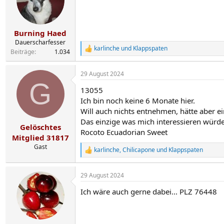
o
n
e
n
Burning Haed
:
Dauerscharfesser
karlinche
und
Klappspaten
R
Beiträge
1.034
e
a
29 August 2024
k
G
t
13055
i
o
Ich bin noch keine 6 Monate hier.
n
Will auch nichts entnehmen, hätte aber e
e
Das einzige was mich interessieren würde
n
Gelöschtes
Rocoto Ecuadorian Sweet
:
Mitglied 31817
Gast
karlinche
,
Chilicapone
und
Klappspaten
R
e
a
29 August 2024
k
t
Ich wäre auch gerne dabei... PLZ 76448
i
o
n
e