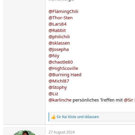
@FlämingChili
@Thor-Sten
@Lars84
@Rabbit
@philichili
@sklassen
@Josepha
@Niy
@chaotle80
@HighScoville
@Burning Haed
@Michl87
@Stophy
@Liz
@karlinche
persönliches Treffen mit
@Sir 
Sir Kai Kiste
und
sklassen
R
e
a
27 August 2024
k