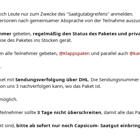
sich Leute nur zum Zwecke des "Saatgutabgreifens" anmelden.
spersonen nach gemeinsamer Absprache von der Teilnahme auszus
ehmer
gebeten,
regelmäßig den Status des Paketes und priv
ise des Paketes ins Stocken gerät.
en alle Teilnehmer gebeten,
@Klappspaten
und parallel auch
@kar
.
aket mit
Sendungsverfolgung über DHL
. Die Sendungsnummer 
von uns 3 nachverfolgen kann, wo das Paket ist.
möglich.
Teilnehmer sollte
3 Tage nicht überschreiten
, damit alle das P
kt sind,
bitte ab sofort nur noch Capsicum- Saatgut einbrin