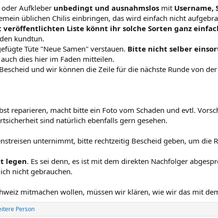
el oder Aufkleber
unbedingt und ausnahmslos
mit
Username, S
gemein üblichen Chilis einbringen, das wird einfach nicht aufgebr
t veröffentlichten Liste könnt ihr solche Sorten ganz einfa
aden kundtun.
igefügte Tüte "Neue Samen" verstauen.
Bitte nicht selber einsor
 auch dies hier im Faden mitteilen.
escheid und wir können die Zeile für die nächste Runde von der L
lbst reparieren, macht bitte ein Foto vom Schaden und evtl. Vorsc
tsicherheit sind natürlich ebenfalls gern gesehen.
streisen unternimmt, bitte rechtzeitig Bescheid geben, um die R
et legen
. Es sei denn, es ist mit dem direkten Nachfolger abgesp
ch nicht gebrauchen.
Schweiz mitmachen wollen, müssen wir klären, wie wir das mit d
itere Person