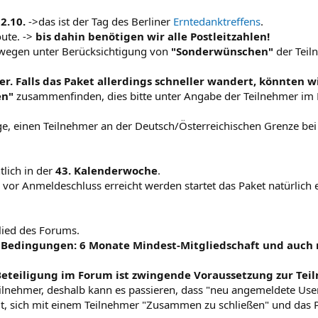
2.10.
->das ist der Tag des Berliner
Erntedanktreffens
.
ute. ->
bis dahin benötigen wir alle Postleitzahlen!
dwegen unter Berücksichtigung von
"Sonderwünschen"
der Teil
r. Falls das Paket allerdings schneller wandert, könnten 
en"
zusammenfinden, dies bitte unter Angabe der Teilnehmer im
ge, einen Teilnehmer an der Deutsch/Österreichischen Grenze bei
tlich in der
43. Kalenderwoche
.
 vor Anmeldeschluss erreicht werden startet das Paket natürlich 
lied des Forums.
n Bedingungen: 6 Monate Mindest-Mitgliedschaft und auch 
e Beteiligung im Forum ist zwingende Voraussetzung zur Te
eilnehmer, deshalb kann es passieren, dass "neu angemeldete Us
keit, sich mit einem Teilnehmer "Zusammen zu schließen" und da