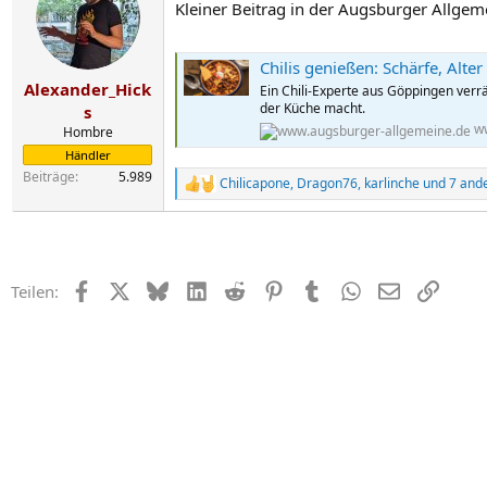
Kleiner Beitrag in der Augsburger Allgem
Chilis genießen: Schärfe, Alte
Alexander_Hick
Ein Chili-Experte aus Göppingen verr
der Küche macht.
s
w
Hombre
Händler
Beiträge
5.989
Chilicapone
,
Dragon76
,
karlinche
und 7 and
R
e
a
k
t
i
Facebook
X
Bluesky
LinkedIn
Reddit
Pinterest
Tumblr
WhatsApp
E-Mail
Link
Teilen:
o
n
e
n
: