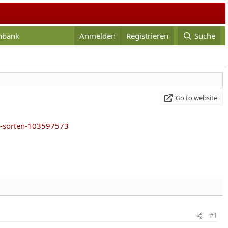
enbank
Anmelden
Registrieren
Suche
Go to website
en-sorten-103597573
#1