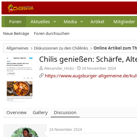
Foren
Aktuelles
Media
Artikel
Mitglieder
Neue Beiträge
Foren durchsuchen
Allgemeines
Diskussionen zu den Chililinks
Online Artikel zum T
Chilis genießen: Schärfe, A
E
E
Alexander_Hicks
24 November 2024
r
r
https://www.augsburger-allgemeine.de/kult
s
s
t
t
e
e
l
l
l
l
e
t
r
a
Overview
Gallery
Discussion
m
24 November 2024