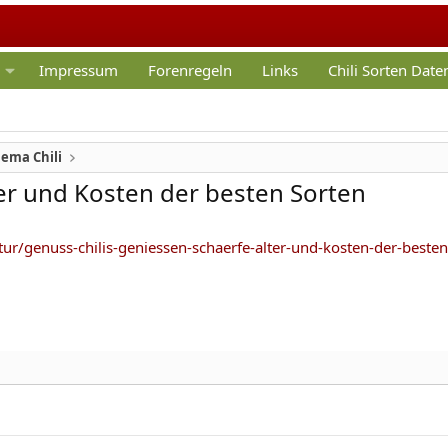
Impressum
Forenregeln
Links
Chili Sorten Dat
hema Chili
lter und Kosten der besten Sorten
ur/genuss-chilis-geniessen-schaerfe-alter-und-kosten-der-best