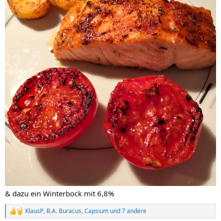
& dazu ein Winterbock mit 6,8%
KlausP
,
B.A. Buracus
,
Capsium
und 7 andere
R