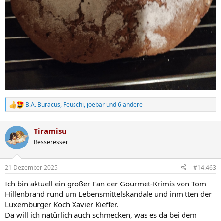
B.A. Buracus
,
Feuschi
,
joebar
und 6 andere
R
e
a
Tiramisu
k
t
Besseresser
i
o
n
21 Dezember 2025
#14.463
e
n
Ich bin aktuell ein großer Fan der Gourmet-Krimis von Tom
:
Hillenbrand rund um Lebensmittelskandale und inmitten der
Luxemburger Koch Xavier Kieffer.
Da will ich natürlich auch schmecken, was es da bei dem