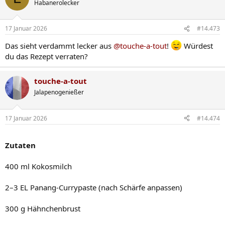
Habanerolecker
i
o
n
17 Januar 2026
#14.473
e
n
Das sieht verdammt lecker aus
@touche-a-tout
!
Würdest
:
du das Rezept verraten?
touche-a-tout
Jalapenogenießer
17 Januar 2026
#14.474
Zutaten
400 ml Kokosmilch
2–3 EL Panang-Currypaste (nach Schärfe anpassen)
300 g Hähnchenbrust