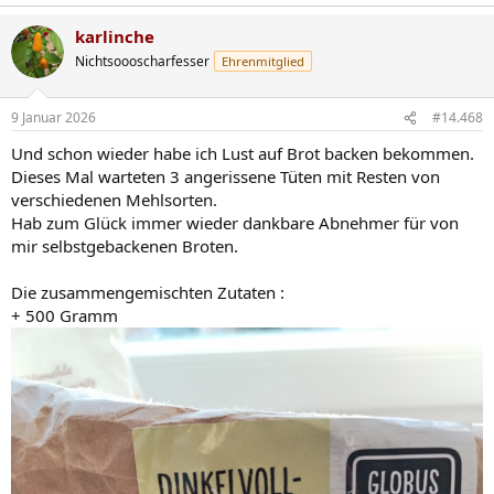
e
a
karlinche
k
t
Nichtsoooscharfesser
Ehrenmitglied
i
o
n
9 Januar 2026
#14.468
e
n
Und schon wieder habe ich Lust auf Brot backen bekommen.
:
Dieses Mal warteten 3 angerissene Tüten mit Resten von
verschiedenen Mehlsorten.
Hab zum Glück immer wieder dankbare Abnehmer für von
mir selbstgebackenen Broten.
Die zusammengemischten Zutaten :
+ 500 Gramm