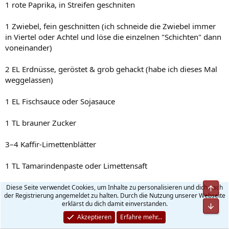
1 rote Paprika, in Streifen geschniten
1 Zwiebel, fein geschnitten (ich schneide die Zwiebel immer
in Viertel oder Achtel und löse die einzelnen "Schichten" dann
voneinander)
2 EL Erdnüsse, geröstet & grob gehackt (habe ich dieses Mal
weggelassen)
1 EL Fischsauce oder Sojasauce
1 TL brauner Zucker
3–4 Kaffir-Limettenblätter
1 TL Tamarindenpaste oder Limettensaft
1 EL neutrales Öl
Diese Seite verwendet Cookies, um Inhalte zu personalisieren und dich nach
der Registrierung angemeldet zu halten. Durch die Nutzung unserer Webseite
erklärst du dich damit einverstanden.
Frisches Thai-Basilikum (hatte ich leider keins)
Akzeptieren
Erfahre mehr…