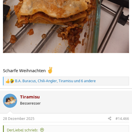
Scharfe Weihnachten
B.A. Buracus
,
Chili-Angler
,
Tiramisu
und 6 andere
R
e
a
Tiramisu
k
t
Besseresser
i
o
n
28 Dezember 2025
#14.466
e
n
DerLiebeJ schrieb:
: