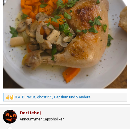
B.A. Buracus
,
ghost155
,
Capsium
und 5 andere
R
e
a
DerLiebeJ
k
t
Annoumymer Capsoholiker
i
o