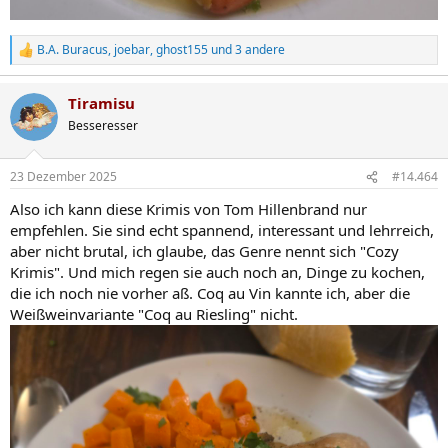
B.A. Buracus
,
joebar
,
ghost155
und 3 andere
R
e
a
Tiramisu
k
t
Besseresser
i
o
n
23 Dezember 2025
#14.464
e
n
Also ich kann diese Krimis von Tom Hillenbrand nur
:
empfehlen. Sie sind echt spannend, interessant und lehrreich,
aber nicht brutal, ich glaube, das Genre nennt sich "Cozy
Krimis". Und mich regen sie auch noch an, Dinge zu kochen,
die ich noch nie vorher aß. Coq au Vin kannte ich, aber die
Weißweinvariante "Coq au Riesling" nicht.