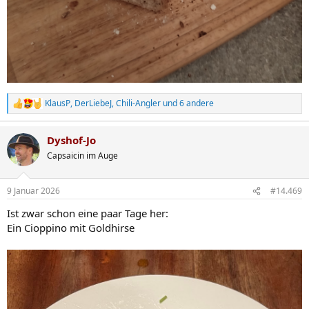
KlausP
,
DerLiebeJ
,
Chili-Angler
und 6 andere
R
e
a
Dyshof-Jo
k
t
Capsaicin im Auge
i
o
n
9 Januar 2026
#14.469
e
n
Ist zwar schon eine paar Tage her:
:
Ein Cioppino mit Goldhirse