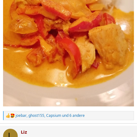
joebar
,
ghost155
,
Capsium
und 6 andere
R
e
a
Liz
k
L
t