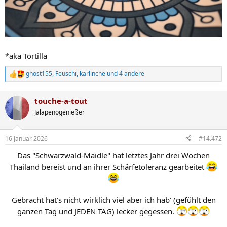
*aka Tortilla
ghost155
,
Feuschi
,
karlinche
und 4 andere
R
e
a
touche-a-tout
k
t
Jalapenogenießer
i
o
n
16 Januar 2026
#14.472
e
n
Das "Schwarzwald-Maidle" hat letztes Jahr drei Wochen
:
Thailand bereist und an ihrer Schärfetoleranz gearbeitet
Gebracht hat's nicht wirklich viel aber ich hab' (gefühlt den
ganzen Tag und JEDEN TAG) lecker gegessen.