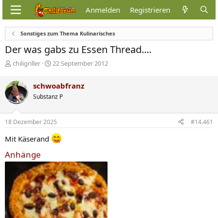
Anmelden
Registrieren
Sonstiges zum Thema Kulinarisches
Der was gabs zu Essen Thread....
E
E
chiligriller
22 September 2012
r
r
s
s
schwoabfranz
t
t
Substanz P
e
e
l
l
l
l
18 Dezember 2025
#14.461
e
t
r
a
Mit Käserand
m
Anhänge