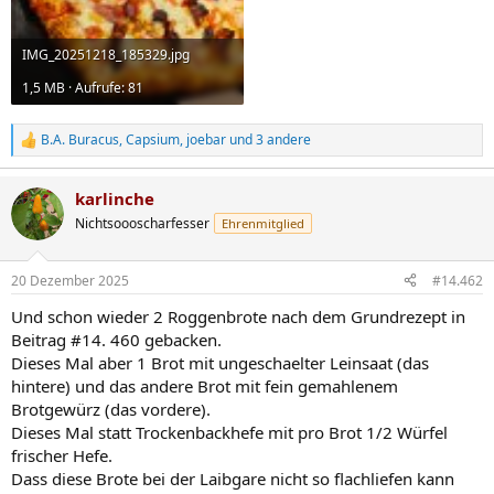
IMG_20251218_185329.jpg
1,5 MB · Aufrufe: 81
B.A. Buracus
,
Capsium
,
joebar
und 3 andere
R
e
a
karlinche
k
t
Nichtsoooscharfesser
Ehrenmitglied
i
o
n
20 Dezember 2025
#14.462
e
n
Und schon wieder 2 Roggenbrote nach dem Grundrezept in
:
Beitrag #14. 460 gebacken.
Dieses Mal aber 1 Brot mit ungeschaelter Leinsaat (das
hintere) und das andere Brot mit fein gemahlenem
Brotgewürz (das vordere).
Dieses Mal statt Trockenbackhefe mit pro Brot 1/2 Würfel
frischer Hefe.
Dass diese Brote bei der Laibgare nicht so flachliefen kann