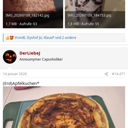
IMG_20260109_182142.jpg
IMG_20260109_184753.jpg
1,7 MB · Aufrufe: 63
1,8 MB · Aufrufe: 55
VroniB
,
Dyshof-Jo
,
KlausP
und 2 andere
R
e
a
DerLiebeJ
k
t
Annoumymer Capsoholiker
i
o
n
14 Januar 2026
#14.471
e
n
(Erd)Apfelkuchen*
: