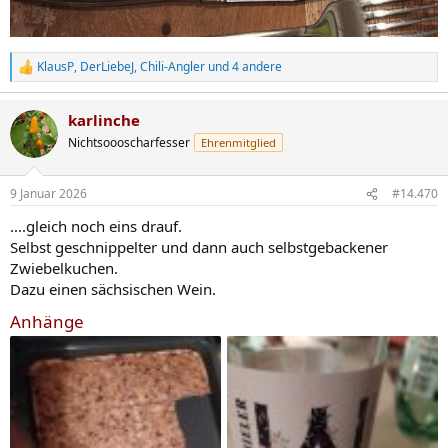
KlausP
,
DerLiebeJ
,
Chili-Angler
und 4 andere
R
e
a
karlinche
k
t
Nichtsoooscharfesser
Ehrenmitglied
i
o
n
9 Januar 2026
#14.470
e
n
....gleich noch eins drauf.
:
Selbst geschnippelter und dann auch selbstgebackener
Zwiebelkuchen.
Dazu einen sächsischen Wein.
Anhänge