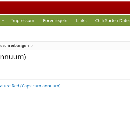
Impressum
Forenregeln
Links
Chili Sorten Dat
Beschreibungen
 annuum)
iature Red (Capsicum annuum)