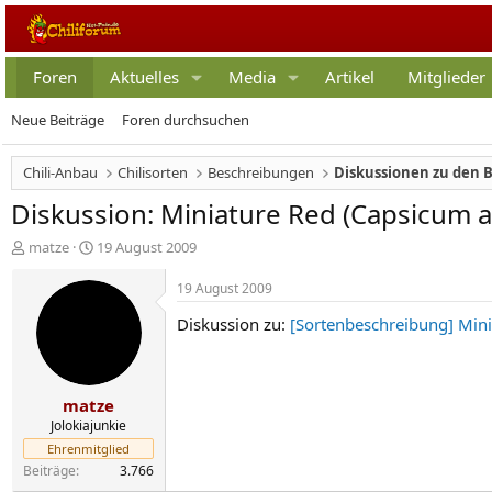
Foren
Aktuelles
Media
Artikel
Mitglieder
Neue Beiträge
Foren durchsuchen
Chili-Anbau
Chilisorten
Beschreibungen
Diskussionen zu den 
Diskussion: Miniature Red (Capsicum
E
E
matze
19 August 2009
r
r
s
s
19 August 2009
t
t
Diskussion zu:
[Sortenbeschreibung] Min
e
e
l
l
l
l
e
t
matze
r
a
m
Jolokiajunkie
Ehrenmitglied
Beiträge
3.766