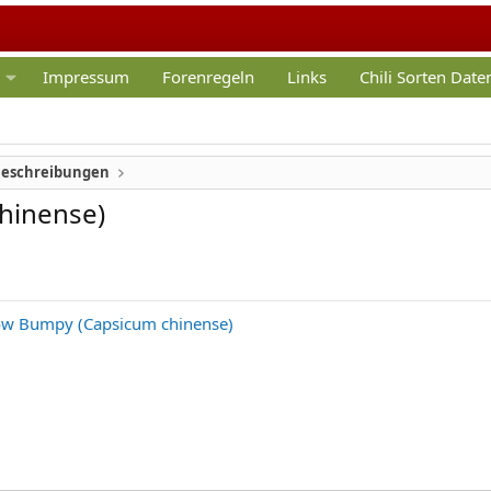
Impressum
Forenregeln
Links
Chili Sorten Dat
Beschreibungen
hinense)
low Bumpy (Capsicum chinense)