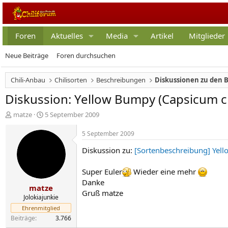
Foren
Aktuelles
Media
Artikel
Mitglieder
Neue Beiträge
Foren durchsuchen
Chili-Anbau
Chilisorten
Beschreibungen
Diskussionen zu den 
Diskussion: Yellow Bumpy (Capsicum c
E
E
matze
5 September 2009
r
r
s
s
5 September 2009
t
t
Diskussion zu:
[Sortenbeschreibung] Yel
e
e
l
l
l
l
Super Euler
Wieder eine mehr
e
t
Danke
matze
r
a
Gruß matze
m
Jolokiajunkie
Ehrenmitglied
Beiträge
3.766