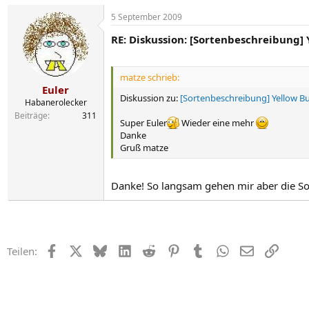
5 September 2009
RE: Diskussion: [Sortenbeschreibung]
matze schrieb:
Euler
Diskussion zu:
[Sortenbeschreibung] Yellow B
Habanerolecker
Beiträge
311
Super Euler
Wieder eine mehr
Danke
Gruß matze
Danke! So langsam gehen mir aber die So
Facebook
X
Bluesky
LinkedIn
Reddit
Pinterest
Tumblr
WhatsApp
E-Mail
Link
Teilen: