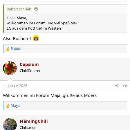
n
Rabbit schrieb:
:
Hallo Maya,
willkommen im Forum und viel Spaß hier.
LG aus dem Pott tief im Westen
Also Bochum?
Rabbit
R
e
a
Capsium
k
t
Chiliflüsterer
i
o
n
11 Januar 2026
#8
e
n
Willkommen im Forum Maja, grüße aus Moers
:
Maya
R
e
a
FlämingChili
k
t
Chilitarier