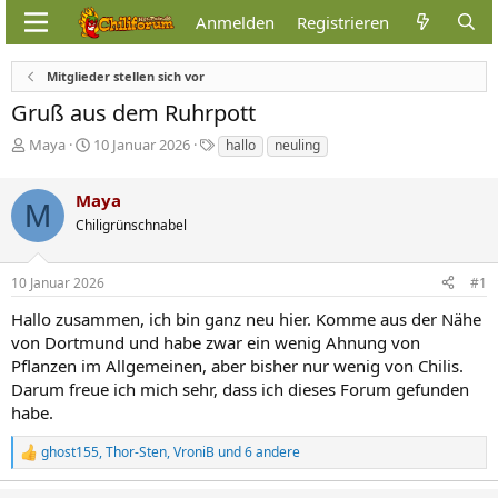
Anmelden
Registrieren
Mitglieder stellen sich vor
Gruß aus dem Ruhrpott
E
E
S
Maya
10 Januar 2026
hallo
neuling
r
r
c
s
s
h
Maya
t
t
l
M
e
e
a
Chiligrünschnabel
l
l
g
l
l
w
10 Januar 2026
#1
e
t
o
r
a
r
Hallo zusammen, ich bin ganz neu hier. Komme aus der Nähe
m
t
von Dortmund und habe zwar ein wenig Ahnung von
e
Pflanzen im Allgemeinen, aber bisher nur wenig von Chilis.
Darum freue ich mich sehr, dass ich dieses Forum gefunden
habe.
ghost155
,
Thor-Sten
,
VroniB
und 6 andere
R
e
a