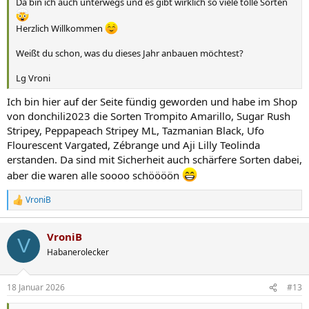
Da bin ich auch unterwegs und es gibt wirklich so viele tolle Sorten
Herzlich Willkommen
Weißt du schon, was du dieses Jahr anbauen möchtest?
Lg Vroni
Ich bin hier auf der Seite fündig geworden und habe im Shop
von donchili2023 die Sorten Trompito Amarillo, Sugar Rush
Stripey, Peppapeach Stripey ML, Tazmanian Black, Ufo
Flourescent Vargated, Zébrange und Aji Lilly Teolinda
erstanden. Da sind mit Sicherheit auch schärfere Sorten dabei,
aber die waren alle soooo schöööön
VroniB
R
e
a
VroniB
k
V
t
Habanerolecker
i
o
n
18 Januar 2026
#13
e
n