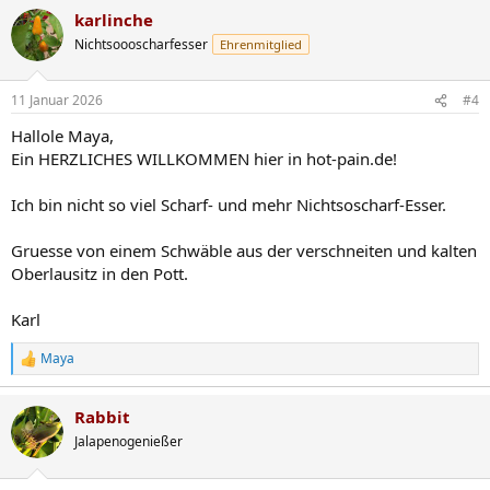
a
karlinche
k
t
Nichtsoooscharfesser
Ehrenmitglied
i
o
n
11 Januar 2026
#4
e
n
Hallole Maya,
:
Ein HERZLICHES WILLKOMMEN hier in hot-pain.de!
Ich bin nicht so viel Scharf- und mehr Nichtsoscharf-Esser.
Gruesse von einem Schwäble aus der verschneiten und kalten
Oberlausitz in den Pott.
Karl
Maya
R
e
a
Rabbit
k
t
Jalapenogenießer
i
o
n