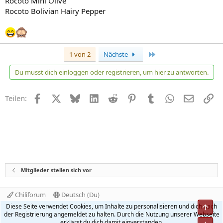
Rocoto Mini Olive
Rocoto Bolivian Hairy Pepper
Letzte
1 von 2
Nächste
Du musst dich einloggen oder registrieren, um hier zu antworten.
Facebook
X
Bluesky
LinkedIn
Reddit
Pinterest
Tumblr
WhatsApp
E-Mail
Li
Teilen:
Mitglieder stellen sich vor
Chiliforum
Deutsch (Du)
Kontakt
Nutzungsbedingungen
Datenschutz
Diese Seite verwendet Cookies, um Inhalte zu personalisieren und dich nach
Obe
Hilfe und Impressum
Start
R
der Registrierung angemeldet zu halten. Durch die Nutzung unserer Webseite
S
erklärst du dich damit einverstanden.