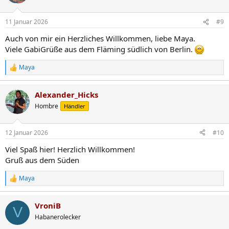
i
o
n
11 Januar 2026
#9
e
n
Auch von mir ein Herzliches Willkommen, liebe Maya.
:
Viele GabiGrüße aus dem Fläming südlich von Berlin.
Maya
R
e
a
Alexander_Hicks
k
t
Hombre
Händler
i
o
n
12 Januar 2026
#10
e
n
Viel Spaß hier! Herzlich Willkommen!
:
Gruß aus dem Süden
Maya
R
e
a
VroniB
k
V
t
Habanerolecker
i