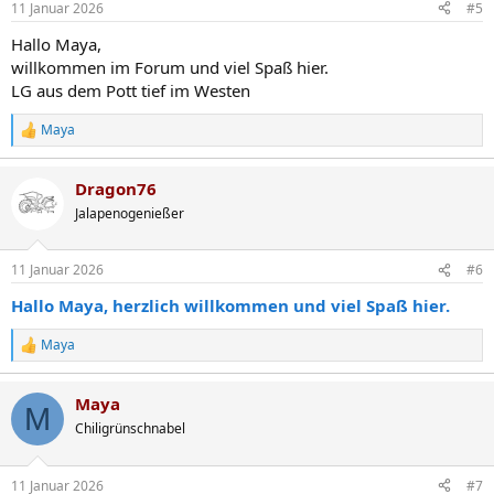
11 Januar 2026
#5
e
n
Hallo Maya,
:
willkommen im Forum und viel Spaß hier.
LG aus dem Pott tief im Westen
Maya
R
e
a
Dragon76
k
t
Jalapenogenießer
i
o
n
11 Januar 2026
#6
e
n
Hallo Maya, herzlich willkommen und viel Spaß hier.
:
Maya
R
e
a
Maya
k
M
t
Chiligrünschnabel
i
o
n
11 Januar 2026
#7
e