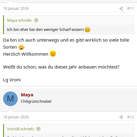
o
n
18 Januar 2026
#11
e
n
Maya schrieb:
:
Ich bin eher bei den weniger Scharf-essern
Da bin ich auch unterwegs und es gibt wirklich so viele tolle
Sorten
Herzlich Willkommen
Weißt du schon, was du dieses Jahr anbauen möchtest?
Lg Vroni
Maya
M
Chiligrünschnabel
18 Januar 2026
#12
VroniB schrieb: