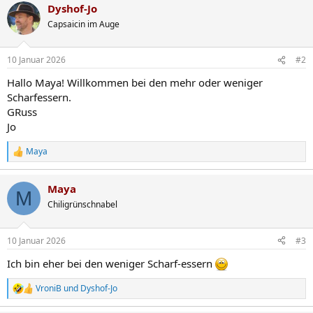
Dyshof-Jo
k
t
Capsaicin im Auge
i
o
n
10 Januar 2026
#2
e
n
Hallo Maya! Willkommen bei den mehr oder weniger
:
Scharfessern.
GRuss
Jo
Maya
R
e
a
Maya
k
M
t
Chiligrünschnabel
i
o
n
10 Januar 2026
#3
e
n
Ich bin eher bei den weniger Scharf-essern
:
VroniB
und
Dyshof-Jo
R
e