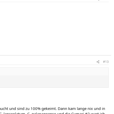
#13
aucht und sind zu 100% gekeimt. Dann kam lange nix und in
C. lanceolatum, C. galapagoense und die Cumari #2 wart ich