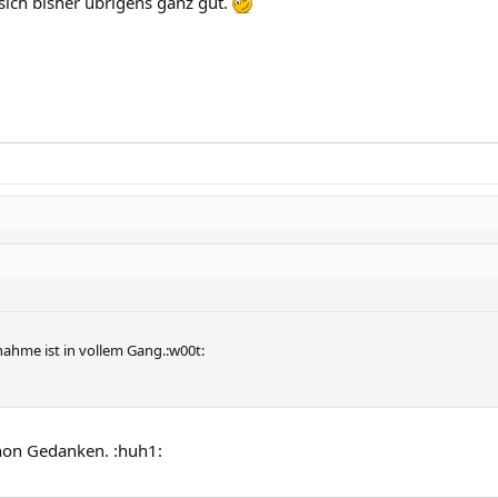
ich bisher übrigens ganz gut.
nahme ist in vollem Gang.:w00t:
chon Gedanken. :huh1: