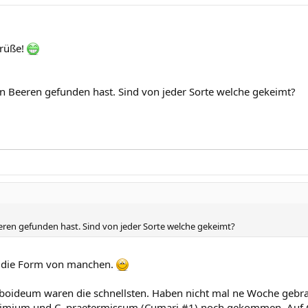
grüße!
en Beeren gefunden hast. Sind von jeder Sorte welche gekeimt?
eeren gefunden hast. Sind von jeder Sorte welche gekeimt?
d die Form von manchen.
omboideum waren die schnellsten. Haben nicht mal ne Woche gebr
. eximium und C. praetermissum (Cumari #1) noch gekommen. Auf 