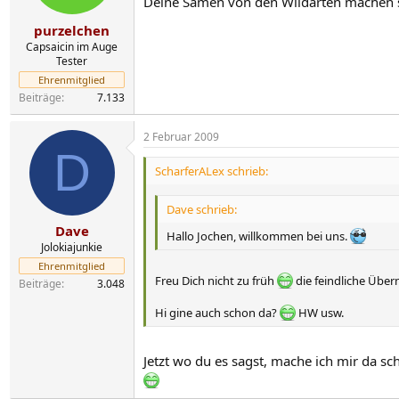
Deine Samen von den Wildarten machen s
purzelchen
Capsaicin im Auge
Tester
Ehrenmitglied
Beiträge
7.133
2 Februar 2009
D
ScharferALex schrieb:
Dave schrieb:
Dave
Hallo Jochen, willkommen bei uns.
Jolokiajunkie
Ehrenmitglied
Freu Dich nicht zu früh
die feindliche Über
Beiträge
3.048
Hi gine auch schon da?
HW usw.
Jetzt wo du es sagst, mache ich mir da s