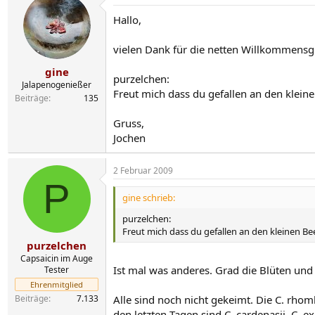
Hallo,
vielen Dank für die netten Willkommens
gine
purzelchen:
Jalapenogenießer
Freut mich dass du gefallen an den klein
Beiträge
135
Gruss,
Jochen
2 Februar 2009
P
gine schrieb:
purzelchen:
Freut mich dass du gefallen an den kleinen B
purzelchen
Capsaicin im Auge
Ist mal was anderes. Grad die Blüten un
Tester
Ehrenmitglied
Beiträge
7.133
Alle sind noch nicht gekeimt. Die C. rh
den letzten Tagen sind C. cardenasii, C