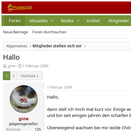
Foren
Aktuelles
Media
Artikel
Mitglieder
Neue Beiträge
Foren durchsuchen
Allgemeines
Mitglieder stellen sich vor
Hallo
E
E
gine
1 Februar 2009
r
r
1
2
Nächste
s
s
t
t
e
e
1 Februar 2009
l
l
Hallo,
l
l
e
t
r
a
dann stell ich mich mal kurz vor. Einige
m
und bin seit einigen Jahren den scharfen 
gine
Jalapenogenießer
Überwiegend wachsen bei mir wilde Chili
Beiträge
135