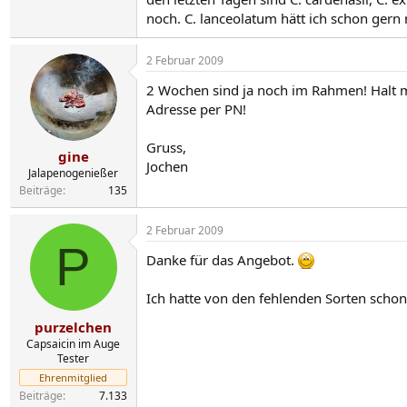
noch. C. lanceolatum hätt ich schon gern n
2 Februar 2009
2 Wochen sind ja noch im Rahmen! Halt 
Adresse per PN!
Gruss,
gine
Jochen
Jalapenogenießer
Beiträge
135
2 Februar 2009
P
Danke für das Angebot.
Ich hatte von den fehlenden Sorten schon
purzelchen
Capsaicin im Auge
Tester
Ehrenmitglied
Beiträge
7.133