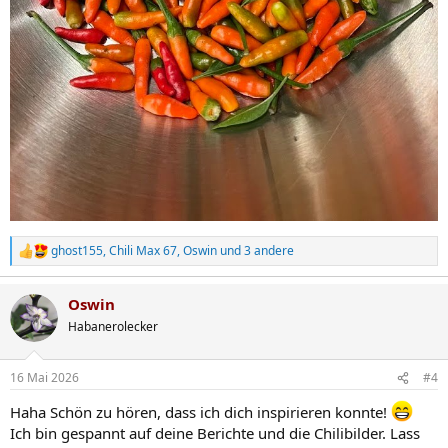
ghost155
,
Chili Max 67
,
Oswin
und 3 andere
R
e
a
Oswin
k
t
Habanerolecker
i
o
n
16 Mai 2026
#4
e
n
Haha Schön zu hören, dass ich dich inspirieren konnte!
:
Ich bin gespannt auf deine Berichte und die Chilibilder. Lass