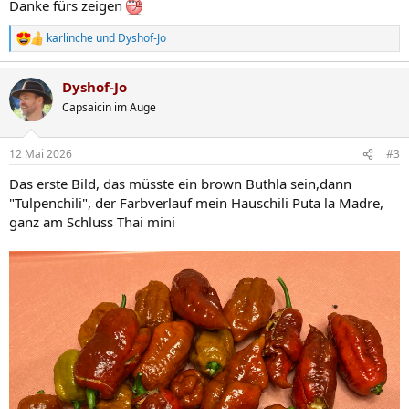
Danke fürs zeigen
karlinche
und
Dyshof-Jo
R
e
a
Dyshof-Jo
k
t
Capsaicin im Auge
i
o
n
12 Mai 2026
#3
e
n
Das erste Bild, das müsste ein brown Buthla sein,dann
:
"Tulpenchili", der Farbverlauf mein Hauschili Puta la Madre,
ganz am Schluss Thai mini