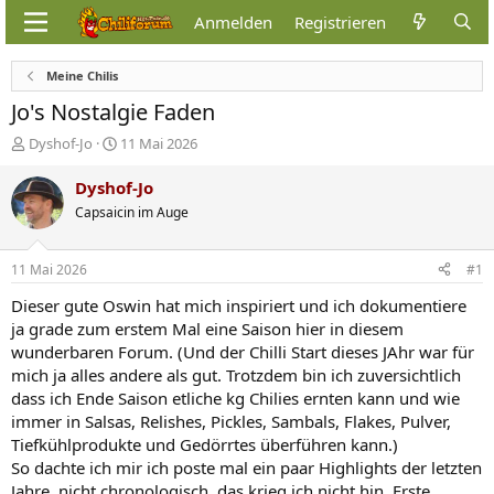
Anmelden
Registrieren
Meine Chilis
Jo's Nostalgie Faden
E
E
Dyshof-Jo
11 Mai 2026
r
r
s
s
Dyshof-Jo
t
t
Capsaicin im Auge
e
e
l
l
l
l
11 Mai 2026
#1
e
t
r
a
Dieser gute Oswin hat mich inspiriert und ich dokumentiere
m
ja grade zum erstem Mal eine Saison hier in diesem
wunderbaren Forum. (Und der Chilli Start dieses JAhr war für
mich ja alles andere als gut. Trotzdem bin ich zuversichtlich
dass ich Ende Saison etliche kg Chilies ernten kann und wie
immer in Salsas, Relishes, Pickles, Sambals, Flakes, Pulver,
Tiefkühlprodukte und Gedörrtes überführen kann.)
So dachte ich mir ich poste mal ein paar Highlights der letzten
Jahre, nicht chronologisch, das krieg ich nicht hin. Erste