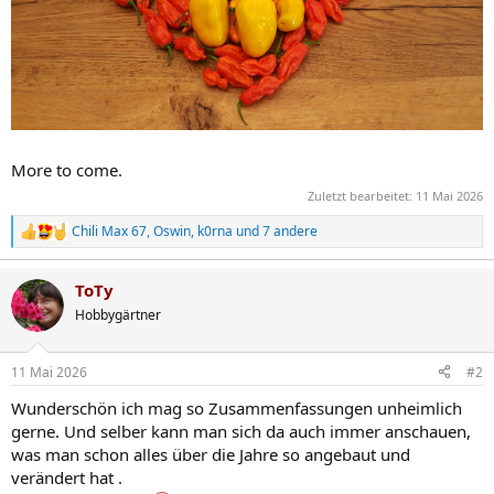
More to come.
Zuletzt bearbeitet:
11 Mai 2026
Chili Max 67
,
Oswin
,
k0rna
und 7 andere
R
e
a
ToTy
k
t
Hobbygärtner
i
o
n
11 Mai 2026
#2
e
n
Wunderschön ich mag so Zusammenfassungen unheimlich
:
gerne. Und selber kann man sich da auch immer anschauen,
was man schon alles über die Jahre so angebaut und
verändert hat .