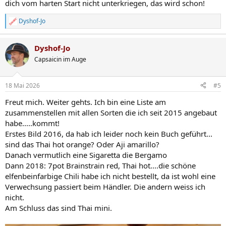
dich vom harten Start nicht unterkriegen, das wird schon!
Dyshof-Jo
R
e
a
Dyshof-Jo
k
t
Capsaicin im Auge
i
o
n
18 Mai 2026
#5
e
n
Freut mich. Weiter gehts. Ich bin eine Liste am
:
zusammenstellen mit allen Sorten die ich seit 2015 angebaut
habe.....kommt!
Erstes Bild 2016, da hab ich leider noch kein Buch geführt...
sind das Thai hot orange? Oder Aji amarillo?
Danach vermutlich eine Sigaretta die Bergamo
Dann 2018: 7pot Brainstrain red, Thai hot....die schöne
elfenbeinfarbige Chili habe ich nicht bestellt, da ist wohl eine
Verwechsung passiert beim Händler. Die andern weiss ich
nicht.
Am Schluss das sind Thai mini.