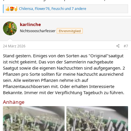
Chilensa
,
Flower76
,
Feuschi
und 7 andere
R
e
a
karlinche
k
t
Nichtsoooscharfesser
Ehrenmitglied
i
o
n
24 März 2026
#7
e
n
Stand gestern. Einiges von den Sorten aus "Original"saatgut
:
ist nicht gekeimt. Das von der Sammlerin nachgebaute
Saatgut sowie die eigenen Nachzuchten sind aufgegangen. 2
Pflanzen pro Sorte sollten für meine Nachzucht ausreichend
sein. Alle weiteren Pflanzen nehme ich auf
Pflanzentauschboersen mit. Oder erhalten Interessierte
Bekannte. Immer mit der Verpflichtung Tagebuch zu führen.
Anhänge