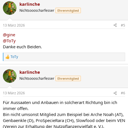
karlinche
k
t
Nichtsoooscharfesser
Ehrenmitglied
i
o
n
13 März 2026
#5
e
n
@gine
:
@ToTy
Danke euch Beiden.
ToTy
R
e
a
karlinche
k
t
Nichtsoooscharfesser
Ehrenmitglied
i
o
n
13 März 2026
#6
e
n
Für Aussaaten und Anbauen in solcherart Richtung bin ich
:
immer offen.
Bin nicht umsonst Mitglied zum Beispiel bei Arche Noah (AT),
Genbaenkle (D), ProSpecieRara (CH), Slowfood oder beim VEN
(Verein zur Erhaltung der Nutzpflanzenvielfalt e. V.).