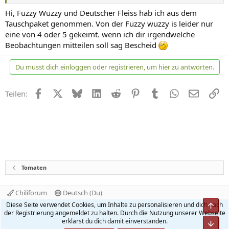
Hi, Fuzzy Wuzzy und Deutscher Fleiss hab ich aus dem
Tauschpaket genommen. Von der Fuzzy wuzzy is leider nur
eine von 4 oder 5 gekeimt. wenn ich dir irgendwelche
Beobachtungen mitteilen soll sag Bescheid
Du musst dich einloggen oder registrieren, um hier zu antworten.
Facebook
X
Bluesky
LinkedIn
Reddit
Pinterest
Tumblr
WhatsApp
E-Mail
Li
Teilen:
Tomaten
Chiliforum
Deutsch (Du)
Kontakt
Nutzungsbedingungen
Datenschutz
Diese Seite verwendet Cookies, um Inhalte zu personalisieren und dich nach
Obe
Hilfe und Impressum
Start
R
der Registrierung angemeldet zu halten. Durch die Nutzung unserer Webseite
S
erklärst du dich damit einverstanden.
Unt
S
®