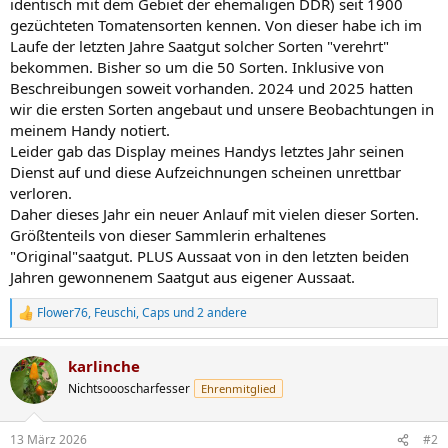
identisch mit dem Gebiet der ehemaligen DDR) seit 1900
gezüchteten Tomatensorten kennen. Von dieser habe ich im
Laufe der letzten Jahre Saatgut solcher Sorten "verehrt"
bekommen. Bisher so um die 50 Sorten. Inklusive von
Beschreibungen soweit vorhanden. 2024 und 2025 hatten
wir die ersten Sorten angebaut und unsere Beobachtungen in
meinem Handy notiert.
Leider gab das Display meines Handys letztes Jahr seinen
Dienst auf und diese Aufzeichnungen scheinen unrettbar
verloren.
Daher dieses Jahr ein neuer Anlauf mit vielen dieser Sorten.
Größtenteils von dieser Sammlerin erhaltenes
"Original"saatgut. PLUS Aussaat von in den letzten beiden
Jahren gewonnenem Saatgut aus eigener Aussaat.
Flower76
,
Feuschi
,
Caps
und 2 andere
R
e
a
karlinche
k
t
Nichtsoooscharfesser
Ehrenmitglied
i
o
n
13 März 2026
#2
e