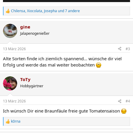
Chilensa
,
Xiocolata
,
Josepha
und 7 andere
R
e
a
gine
k
t
Jalapenogenießer
i
o
n
13 März 2026
#3
e
n
Alte Sorten finde ich ziemlich spannend... wünsche dir viel
:
Erfolg und werde das mal weiter beobachten
ToTy
Hobbygärtner
13 März 2026
#4
Ich wünsch Dir eine Braunfäule freie gute Tomatensaison
k0rna
R
e
a