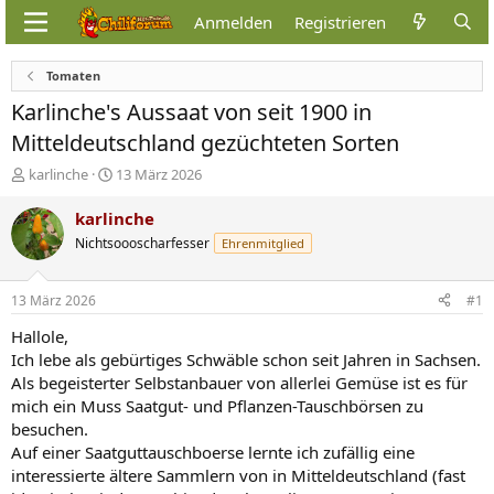
Anmelden
Registrieren
Tomaten
Karlinche's Aussaat von seit 1900 in
Mitteldeutschland gezüchteten Sorten
E
E
karlinche
13 März 2026
r
r
s
s
karlinche
t
t
Nichtsoooscharfesser
Ehrenmitglied
e
e
l
l
l
l
13 März 2026
#1
e
t
r
a
Hallole,
m
Ich lebe als gebürtiges Schwäble schon seit Jahren in Sachsen.
Als begeisterter Selbstanbauer von allerlei Gemüse ist es für
mich ein Muss Saatgut- und Pflanzen-Tauschbörsen zu
besuchen.
Auf einer Saatguttauschboerse lernte ich zufällig eine
interessierte ältere Sammlern von in Mitteldeutschland (fast