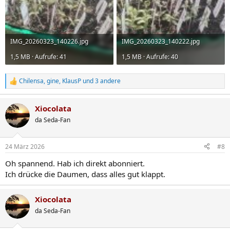
IMG_20260323_140226.jpg
IMG_20260323_140222.jpg
1,5 MB · Aufrufe: 41
1,5 MB · Aufrufe: 40
Chilensa
,
gine
,
KlausP
und 3 andere
R
e
a
Xiocolata
k
t
da Seda-Fan
i
o
n
24 März 2026
#8
e
n
Oh spannend. Hab ich direkt abonniert.
:
Ich drücke die Daumen, dass alles gut klappt.
Xiocolata
da Seda-Fan