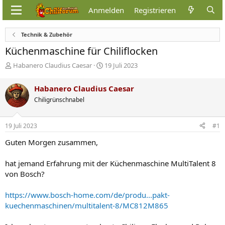
Anmelden
Registrieren
Technik & Zubehör
Küchenmaschine für Chiliflocken
E
E
Habanero Claudius Caesar
19 Juli 2023
r
r
s
s
Habanero Claudius Caesar
t
t
Chiligrünschnabel
e
e
l
l
l
l
19 Juli 2023
#1
e
t
r
a
Guten Morgen zusammen,
m
hat jemand Erfahrung mit der Küchenmaschine MultiTalent 8
von Bosch?
https://www.bosch-home.com/de/produ...pakt-
kuechenmaschinen/multitalent-8/MC812M865