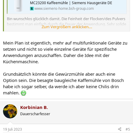
MC23200 Kaffeemühle | Siemens Hausgeräte DE
www.siemens-home.bsh-group.com
Bin wunschlos glücklich damit. Die Feinheit der Flocken/des Pulvers
bestimmt man einfach durch die Dauer der Anwendung. Sehr solide
Zum Vergrößern anklicken....
gebaut.
Wird wohl von Siemens nicht mehr hergestellt, es gibt aber ein
angeblich baugleiches Teil von Bosch, das auch noch deutlich
Mein Plan ist eigentlich, mehr auf multifunktionale Geräte zu
günstiger ist (habe für meine damals gut 60€ bezahlt). Einfach mal
setzen und nicht so viele einzelne Geräte für spezifische
nach 'elektrische kaffeemühle bosch' suchen, sieht exakt so aus wie
Anwendungen anzuschaffen. Daher die Idee mit der
die oben verlinkte.
Küchenmaschine.
Gruß, pica
Grundsätzlich könnte die Gewürzmühle aber auch eine
P.S.: Die Maschine aus Deinem Beispiel kenne ich leider nicht.
Option sein. Die besagte baugleiche Kaffemühle von Bosch
habe ich sogar selber, da werde ich aber keine Chilis drin
edit: Die von
@X1Alpha
verlinkte hat natürlich den großen Vorteil
mahlen.
der einfachen Reinigung. Meine pinsele ich meistens nur gründlich
aus.
Korbinian B.
Dauerscharfesser
19 Juli 2023
#5