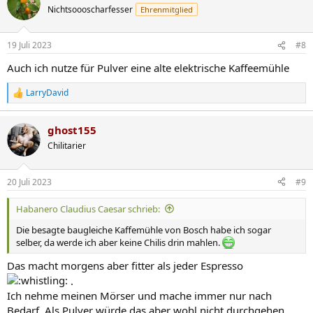
Nichtsoooscharfesser
Ehrenmitglied
19 Juli 2023
#8
Auch ich nutze für Pulver eine alte elektrische Kaffeemühle
LarryDavid
R
e
a
ghost155
k
t
Chilitarier
i
o
n
20 Juli 2023
#9
e
n
Habanero Claudius Caesar schrieb:
:
Die besagte baugleiche Kaffemühle von Bosch habe ich sogar
selber, da werde ich aber keine Chilis drin mahlen.
Das macht morgens aber fitter als jeder Espresso
.
Ich nehme meinen Mörser und mache immer nur nach
Bedarf. Als Pulver würde das aber wohl nicht durchgehen.