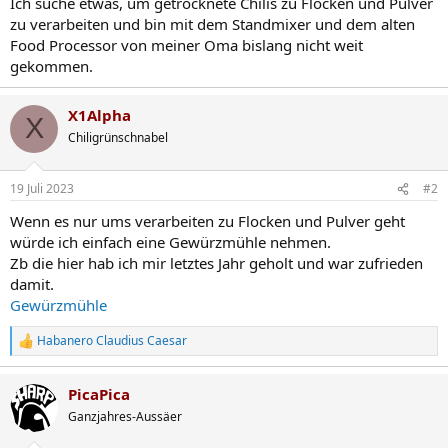
Ich suche etwas, um getrocknete Chilis zu Flocken und Pulver
zu verarbeiten und bin mit dem Standmixer und dem alten
Food Processor von meiner Oma bislang nicht weit
gekommen.
X1Alpha
X
Chiligrünschnabel
19 Juli 2023
#2
Wenn es nur ums verarbeiten zu Flocken und Pulver geht
würde ich einfach eine Gewürzmühle nehmen.
Zb die hier hab ich mir letztes Jahr geholt und war zufrieden
damit.
Gewürzmühle
Habanero Claudius Caesar
R
e
a
PicaPica
k
t
Ganzjahres-Aussäer
i
o