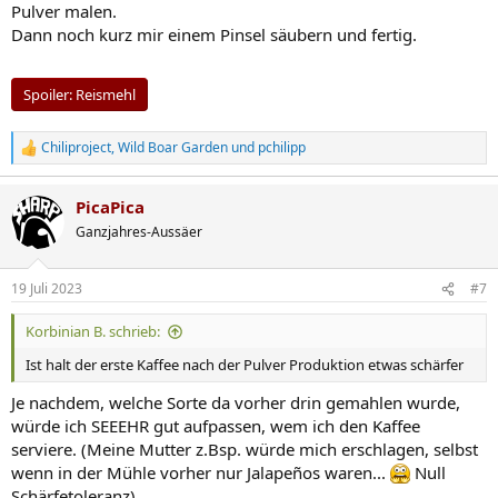
Pulver malen.
Dann noch kurz mir einem Pinsel säubern und fertig.
Spoiler:
Reismehl
Chiliproject
,
Wild Boar Garden
und
pchilipp
R
e
a
PicaPica
k
t
Ganzjahres-Aussäer
i
o
n
19 Juli 2023
#7
e
n
Korbinian B. schrieb:
:
Ist halt der erste Kaffee nach der Pulver Produktion etwas schärfer
Je nachdem, welche Sorte da vorher drin gemahlen wurde,
würde ich SEEEHR gut aufpassen, wem ich den Kaffee
serviere. (Meine Mutter z.Bsp. würde mich erschlagen, selbst
wenn in der Mühle vorher nur Jalapeños waren...
Null
Schärfetoleranz)