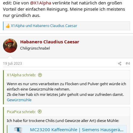
edit: Die von
@X1Alpha
verlinkte hat natürlich den großen
Vorteil der einfachen Reinigung. Meine pinsele ich meistens
nur gründlich aus.
X1Alpha
und
Habanero Claudius Caesar
R
e
a
Habanero Claudius Caesar
k
t
Chiligrünschnabel
i
o
n
19 Juli 2023
#4
e
n
X1Alpha schrieb:
:
Wenn es nur ums verarbeiten zu Flocken und Pulver geht würde ich
einfach eine Gewürzmühle nehmen.
Zb die hier hab ich mir letztes Jahr geholt und war zufrieden damit.
Gewürzmühle
PicaPica schrieb:
Ich habe für trockene Chilis (und Gewürze aller Art) diese Mühle:
MC23200 Kaffeemühle | Siemens Hausgeräte DE