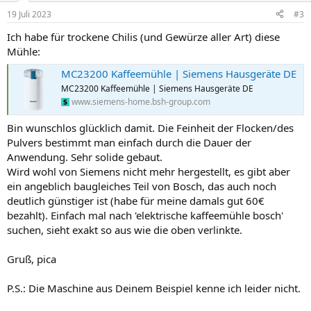
n
19 Juli 2023
#3
e
n
Ich habe für trockene Chilis (und Gewürze aller Art) diese
:
Mühle:
MC23200 Kaffeemühle | Siemens Hausgeräte DE
MC23200 Kaffeemühle | Siemens Hausgeräte DE
www.siemens-home.bsh-group.com
Bin wunschlos glücklich damit. Die Feinheit der Flocken/des
Pulvers bestimmt man einfach durch die Dauer der
Anwendung. Sehr solide gebaut.
Wird wohl von Siemens nicht mehr hergestellt, es gibt aber
ein angeblich baugleiches Teil von Bosch, das auch noch
deutlich günstiger ist (habe für meine damals gut 60€
bezahlt). Einfach mal nach 'elektrische kaffeemühle bosch'
suchen, sieht exakt so aus wie die oben verlinkte.
Gruß, pica
P.S.: Die Maschine aus Deinem Beispiel kenne ich leider nicht.