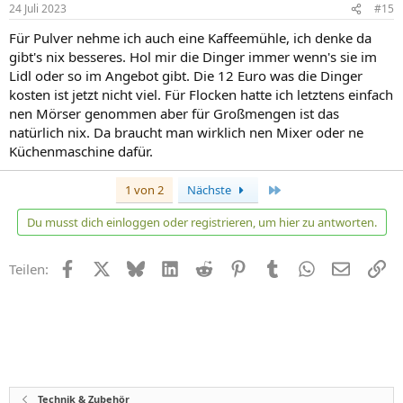
24 Juli 2023
#15
Für Pulver nehme ich auch eine Kaffeemühle, ich denke da
gibt's nix besseres. Hol mir die Dinger immer wenn's sie im
Lidl oder so im Angebot gibt. Die 12 Euro was die Dinger
kosten ist jetzt nicht viel. Für Flocken hatte ich letztens einfach
nen Mörser genommen aber für Großmengen ist das
natürlich nix. Da braucht man wirklich nen Mixer oder ne
Küchenmaschine dafür.
Letzte
1 von 2
Nächste
Du musst dich einloggen oder registrieren, um hier zu antworten.
Facebook
X
Bluesky
LinkedIn
Reddit
Pinterest
Tumblr
WhatsApp
E-Mail
Li
Teilen:
Technik & Zubehör