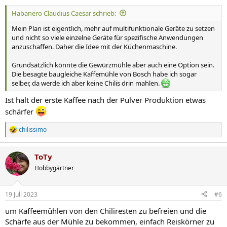
Habanero Claudius Caesar schrieb:
Mein Plan ist eigentlich, mehr auf multifunktionale Geräte zu setzen
und nicht so viele einzelne Geräte für spezifische Anwendungen
anzuschaffen. Daher die Idee mit der Küchenmaschine.
Grundsätzlich könnte die Gewürzmühle aber auch eine Option sein.
Die besagte baugleiche Kaffemühle von Bosch habe ich sogar
selber, da werde ich aber keine Chilis drin mahlen.
Ist halt der erste Kaffee nach der Pulver Produktion etwas
schärfer
chilissimo
R
e
a
ToTy
k
t
Hobbygärtner
i
o
n
19 Juli 2023
#6
e
n
um Kaffeemühlen von den Chiliresten zu befreien und die
:
Schärfe aus der Mühle zu bekommen, einfach Reiskörner zu