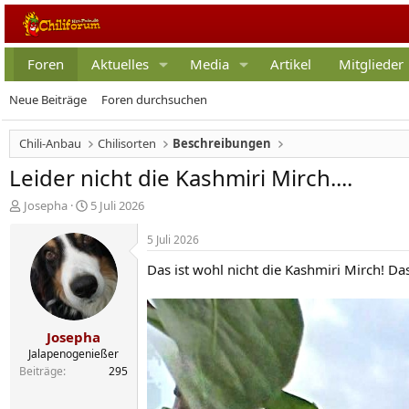
Foren
Aktuelles
Media
Artikel
Mitglieder
Neue Beiträge
Foren durchsuchen
Chili-Anbau
Chilisorten
Beschreibungen
Leider nicht die Kashmiri Mirch....
E
E
Josepha
5 Juli 2026
r
r
s
s
5 Juli 2026
t
t
Das ist wohl nicht die Kashmiri Mirch! Das
e
e
l
l
l
l
e
t
Josepha
r
a
m
Jalapenogenießer
Beiträge
295