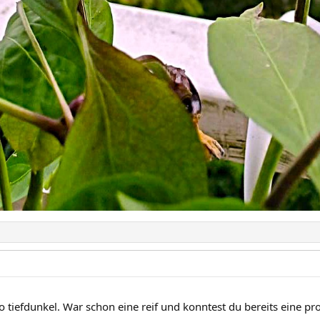
so tiefdunkel. War schon eine reif und konntest du bereits eine pr