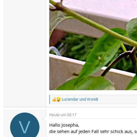
Luciendar
und
VroniB
R
e
a
Heute um 08:17
k
V
t
Hallo Josepha,
i
o
die sehen auf jeden Fall sehr schick aus, 
n