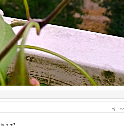
#2
obieren?