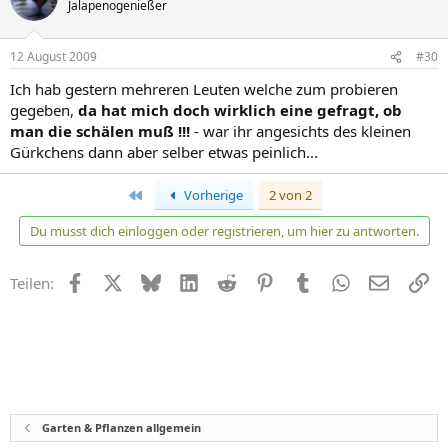
Jalapenogenießer
12 August 2009
#30
Ich hab gestern mehreren Leuten welche zum probieren
gegeben,
da hat mich doch wirklich eine gefragt, ob
man die schälen muß !!!
- war ihr angesichts des kleinen
Gürkchens dann aber selber etwas peinlich...
Erste
Vorherige
2 von 2
Du musst dich einloggen oder registrieren, um hier zu antworten.
Facebook
X
Bluesky
LinkedIn
Reddit
Pinterest
Tumblr
WhatsApp
E-Mail
Li
Teilen:
Garten & Pflanzen allgemein