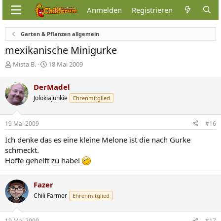
Anmelden
Registrieren
Garten & Pflanzen allgemein
mexikanische Minigurke
E
E
Mista B.
18 Mai 2009
r
r
s
s
DerMadel
t
t
Jolokiajunkie
Ehrenmitglied
e
e
l
l
l
l
19 Mai 2009
#16
e
t
r
a
Ich denke das es eine kleine Melone ist die nach Gurke
m
schmeckt.
Hoffe gehelft zu habe!
Fazer
Chili Farmer
Ehrenmitglied
19 Mai 2009
#17