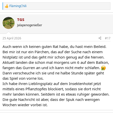
FlämingChili
R
e
a
TGS
k
t
Jalapenogenießer
i
o
n
25 April 2026
#17
e
n
Auch wenn ich keinen guten Rat habe, du hast mein Beileid.
:
Bei mir ist nur ein Pärchen, das auf der Suche nach einem
Nistplatz ist und das geht mir schon genug auf die Nerven.
Aktuell landen die schon mal morgens um 6 auf dem Balkon,
fangen das Gurren an und ich kann nicht mehr schlafen.
Dann verscheuche ich sie und ne halbe Stunde später geht
das Spiel von vorne los.
Ich habe ihren Lieblingsplatz auf dem Insektenhotel jetzt
mittels eines Pflanztopfes blockiert, sodass sie dort nicht
mehr landen können. Seitdem ist es etwas ruhiger geworden.
Die gute Nachricht ist aber, dass der Spuk nach wenigen
Wochen wieder vorbei ist.