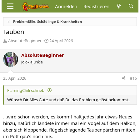
Anmelden
Registrieren
Problemfälle, Schädlinge & Krankheiten
Tauben
E
E
AbsoluteBeginner
24 April 2026
r
r
s
s
AbsoluteBeginner
t
t
Jolokiajunkie
e
e
l
l
l
l
25 April 2026
#16
e
t
r
a
FlämingChili schrieb:
m
Wünsch Dir Alles Gute und daß Du das Problem gelöst bekommst.
...wird schon werden, es kommt halt jedes Jahr etwas Neues
hinzu, natürlich landete immer mal ein Vogel auf dem Balkon,
aber sich kloppende, flügelschlagende Taubenpärchen mitten
im Pott gab's noch nie..