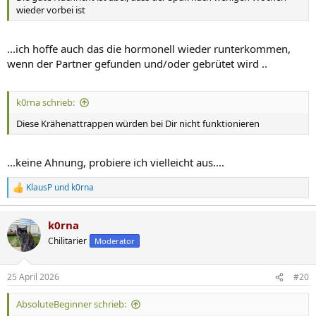
wieder vorbei ist
...ich hoffe auch das die hormonell wieder runterkommen,
wenn der Partner gefunden und/oder gebrütet wird ..
k0rna schrieb:
Diese Krähenattrappen würden bei Dir nicht funktionieren
...keine Ahnung, probiere ich vielleicht aus....
KlausP
und
k0rna
R
e
a
k0rna
k
t
Chilitarier
Moderator
i
o
n
25 April 2026
#20
e
n
AbsoluteBeginner schrieb:
: