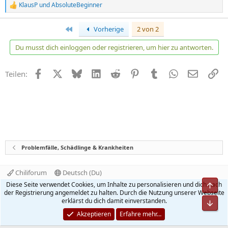
KlausP
und
AbsoluteBeginner
R
e
a
Erste
Vorherige
2 von 2
k
t
Du musst dich einloggen oder registrieren, um hier zu antworten.
i
o
n
Facebook
X
Bluesky
LinkedIn
Reddit
Pinterest
Tumblr
WhatsApp
E-Mail
Li
Teilen:
e
n
:
Problemfälle, Schädlinge & Krankheiten
Chiliforum
Deutsch (Du)
Kontakt
Nutzungsbedingungen
Datenschutz
Diese Seite verwendet Cookies, um Inhalte zu personalisieren und dich nach
Obe
Hilfe und Impressum
Start
R
der Registrierung angemeldet zu halten. Durch die Nutzung unserer Webseite
S
erklärst du dich damit einverstanden.
Unt
S
®
Community platform by XenForo
© 2010-2026 XenForo Ltd.
Akzeptieren
Erfahre mehr…
Quality Add-Ons made with
by
WMTech
.