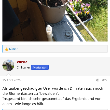
KlausP
R
e
a
k0rna
k
t
Chilitarier
Moderator
i
o
n
25 April 2026
#22
e
n
Als taubengeschädigter User würde ich Dir raten auch noch
:
die Blumenkästen zu "bewalden".
Insgesamt bin ich sehr gespannt auf das Ergebnis und vor
allem - wie lange es hält.