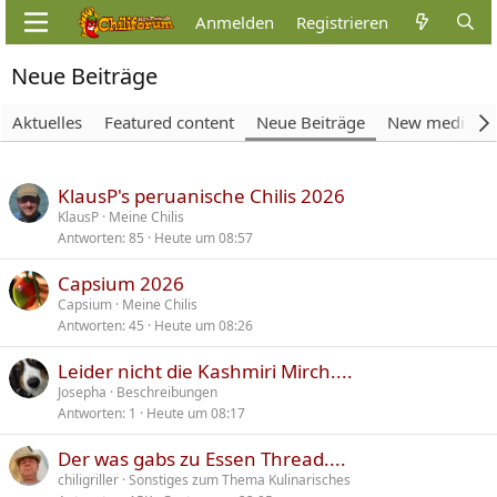
Anmelden
Registrieren
Neue Beiträge
Aktuelles
Featured content
Neue Beiträge
New media
KlausP's peruanische Chilis 2026
KlausP
Meine Chilis
Antworten
85
Heute um 08:57
Capsium 2026
Capsium
Meine Chilis
Antworten
45
Heute um 08:26
Leider nicht die Kashmiri Mirch....
Josepha
Beschreibungen
Antworten
1
Heute um 08:17
Der was gabs zu Essen Thread....
chiligriller
Sonstiges zum Thema Kulinarisches