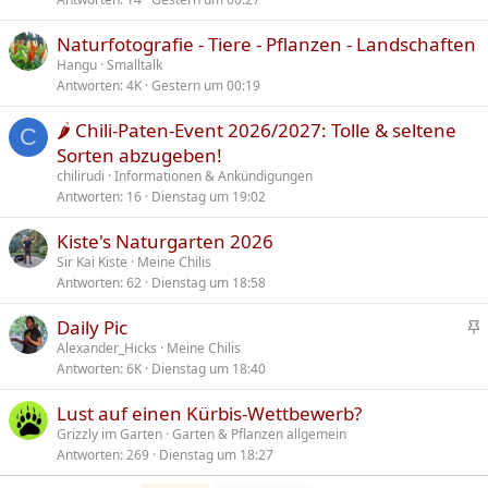
Naturfotografie - Tiere - Pflanzen - Landschaften
Hangu
Smalltalk
Antworten
4K
Gestern um 00:19
🌶️ Chili-Paten-Event 2026/2027: Tolle & seltene
C
Sorten abzugeben!
chilirudi
Informationen & Ankündigungen
Antworten
16
Dienstag um 19:02
Kiste's Naturgarten 2026
Sir Kai Kiste
Meine Chilis
Antworten
62
Dienstag um 18:58
Daily Pic
n
Alexander_Hicks
Meine Chilis
Antworten
6K
Dienstag um 18:40
g
e
Lust auf einen Kürbis-Wettbewerb?
h
Grizzly im Garten
Garten & Pflanzen allgemein
e
Antworten
269
Dienstag um 18:27
f
t