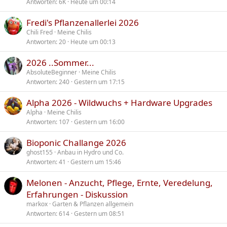
Antworten
6K
Heute um 00:14
g
e
Fredi's Pflanzenallerlei 2026
h
Chili Fred
Meine Chilis
e
Antworten
20
Heute um 00:13
f
t
2026 ..Sommer...
e
AbsoluteBeginner
Meine Chilis
t
Antworten
240
Gestern um 17:15
Alpha 2026 - Wildwuchs + Hardware Upgrades
Alpha
Meine Chilis
Antworten
107
Gestern um 16:00
Bioponic Challange 2026
ghost155
Anbau in Hydro und Co.
Antworten
41
Gestern um 15:46
Melonen - Anzucht, Pflege, Ernte, Veredelung,
Erfahrungen - Diskussion
markox
Garten & Pflanzen allgemein
Antworten
614
Gestern um 08:51