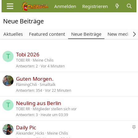
Anmelden
Registrieren
Neue Beiträge
Aktuelles
Featured content
Neue Beiträge
New media
Tobi 2026
T
TOBI RR
Meine Chilis
Antworten
2
Vor 4 Minuten
Guten Morgen.
FlämingChili
Smalltalk
Antworten
354
Vor 22 Minuten
Neuling aus Berlin
T
TOBI RR
Mitglieder stellen sich vor
Antworten
3
Heute um 03:39
Daily Pic
n
Alexander_Hicks
Meine Chilis