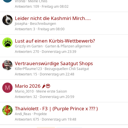
VroniB
Meine Chilis
Antworten
109
Freitag um 08:02
Leider nicht die Kashmiri Mirch....
Josepha
Beschreibungen
Antworten
3
Freitag um 08:00
Lust auf einen Kürbis-Wettbewerb?
Grizzly im Garten
Garten & Pflanzen allgemein
Antworten
270
Donnerstag um 23:39
Vertrauenswürdige Saatgut Shops
KillerPflaume123
Bezugsquellen Chili Saatgut
Antworten
15
Donnerstag um 22:48
Mario 2026 🌶️😎
M
Mario_3010
Meine erste Saison
Antworten
32
Donnerstag um 20:59
Thaiviolett - F3 | (Purple Prince x ??? )
Andi_Reas
Projekte
Antworten
675
Donnerstag um 19:48