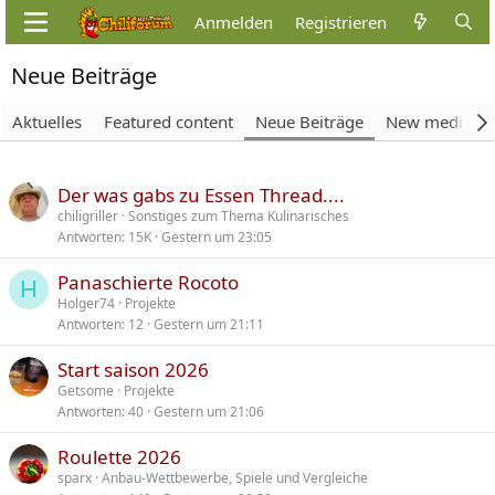
Anmelden
Registrieren
Neue Beiträge
Aktuelles
Featured content
Neue Beiträge
New media
Der was gabs zu Essen Thread....
chiligriller
Sonstiges zum Thema Kulinarisches
Antworten
15K
Gestern um 23:05
Panaschierte Rocoto
H
Holger74
Projekte
Antworten
12
Gestern um 21:11
Start saison 2026
Getsome
Projekte
Antworten
40
Gestern um 21:06
Roulette 2026
sparx
Anbau-Wettbewerbe, Spiele und Vergleiche