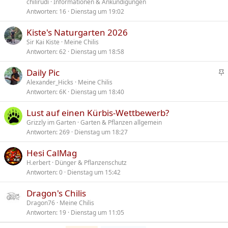
chilirudi
Informationen & Ankündigungen
Antworten
16
Dienstag um 19:02
Kiste's Naturgarten 2026
Sir Kai Kiste
Meine Chilis
Antworten
62
Dienstag um 18:58
Daily Pic
n
Alexander_Hicks
Meine Chilis
Antworten
6K
Dienstag um 18:40
g
e
Lust auf einen Kürbis-Wettbewerb?
h
Grizzly im Garten
Garten & Pflanzen allgemein
e
Antworten
269
Dienstag um 18:27
f
t
Hesi CalMag
e
H.erbert
Dünger & Pflanzenschutz
t
Antworten
0
Dienstag um 15:42
Dragon's Chilis
Dragon76
Meine Chilis
Antworten
19
Dienstag um 11:05