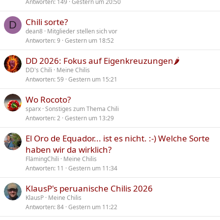
Antworten
149
Gestern um 20:50
Chili sorte?
D
dean8
Mitglieder stellen sich vor
Antworten
9
Gestern um 18:52
DD 2026: Fokus auf Eigenkreuzungen🌶️
DD's Chili
Meine Chilis
Antworten
59
Gestern um 15:21
Wo Rocoto?
sparx
Sonstiges zum Thema Chili
Antworten
2
Gestern um 13:29
El Oro de Equador... ist es nicht. :-) Welche Sorte
haben wir da wirklich?
FlämingChili
Meine Chilis
Antworten
11
Gestern um 11:34
KlausP's peruanische Chilis 2026
KlausP
Meine Chilis
Antworten
84
Gestern um 11:22