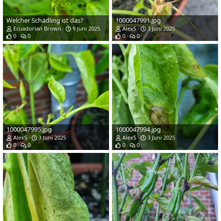
Welcher Schädling ist das?
1000047991.jpg
Ecuadorian Brown
9 Juni 2025
AlexS
3 Juni 2025
0
0
0
0
1000047995.jpg
1000047994.jpg
AlexS
3 Juni 2025
AlexS
3 Juni 2025
0
0
0
0