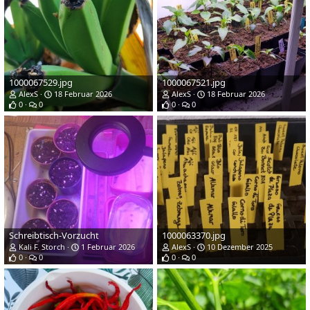
1000067529.jpg
1000067521.jpg
AlexS
18 Februar 2026
AlexS
18 Februar 2026
0
0
0
0
Schreibtisch-Vorzucht
1000063370.jpg
Kali F. Storch
1 Februar 2026
AlexS
10 Dezember 2025
0
0
0
0