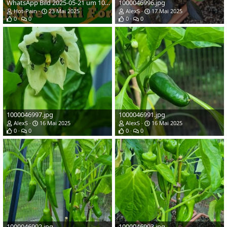
WhatsApp Bild 2025-05-21 um 10.05.48_2a65b65e.jpg
1000046996.jpg
Hot-Pain
23 Mai 2025
AlexS
17 Mai 2025
0
0
0
0
1000046997.jpg
1000046991.jpg
AlexS
16 Mai 2025
AlexS
16 Mai 2025
0
0
0
0
1000046992.jpg
1000046993.jpg