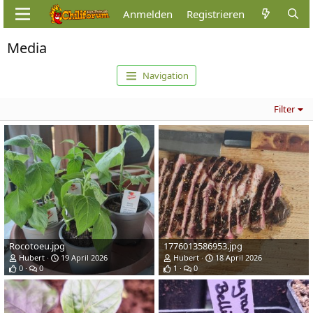
Anmelden
Registrieren
Media
Navigation
Filter
Rocotoeu.jpg
1776013586953.jpg
Hubert
19 April 2026
Hubert
18 April 2026
0
0
1
0