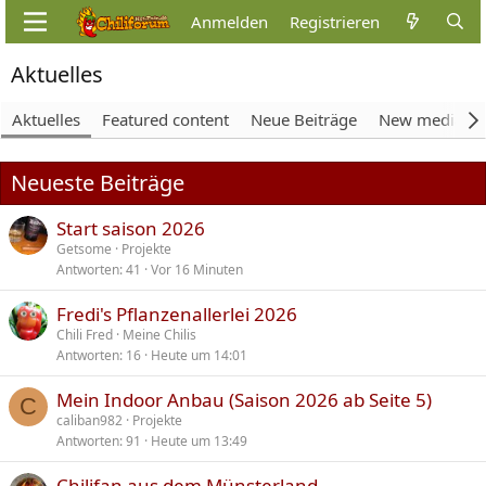
Anmelden
Registrieren
Aktuelles
Aktuelles
Featured content
Neue Beiträge
New media
Neueste Beiträge
Start saison 2026
Getsome
Projekte
Antworten
41
Vor 16 Minuten
Fredi's Pflanzenallerlei 2026
Chili Fred
Meine Chilis
Antworten
16
Heute um 14:01
Mein Indoor Anbau (Saison 2026 ab Seite 5)
C
caliban982
Projekte
Antworten
91
Heute um 13:49
Chilifan aus dem Münsterland