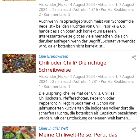
Alexander_Hicks
4 August 2024
Aktualisiert
7 August
2024
1 min read
Aufrufe
4.816
Punkte Reaktionen
2
Kommentare
2
Auch wenn im Sprachgebrauch meist von “Schoten” die
Rede ist – bei den Früchten von Chili, Paprika & Co.
handelt es sich botanisch korrekt um Beeren.
Interessanterweise gibt es viele Menschen, die sich
darüber aufregen, wenn der Begriff „Schote“ verwendet
wird, da er botanisch nicht korrekt ist...
Chili Grundwissen
Chili oder Chilli? Die richtige
Schreibweise
Alexander_Hicks
1 August 2024
Aktualisiert
7 August
2024
2 min read
Aufrufe
4.731
Punkte Reaktionen
1
Kommentare
1
Die ursprüngliche Heimat der Chilis, Chillies,
Chillischoten, Pfefferschoten, Peperoni oder
Pepperoncini liegt in Südamerika. Schon vor
Jahrhunderten kultivierten die indigenen Völker dort die
scharfen Früchte, die botanisch als Capsicum bezeichnet
werden. Mit der Entdeckung der Neuen Welt kamen...
Chilis in aller Welt
Meine Chiliwelt-Reise: Peru, das