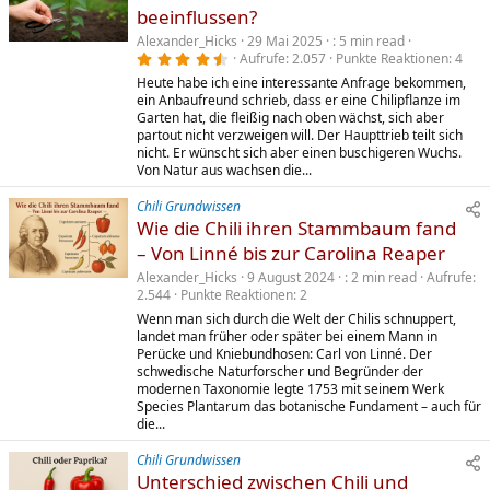
beeinflussen?
Alexander_Hicks
29 Mai 2025
5 min read
4
Aufrufe
2.057
Punkte Reaktionen
4
,
Heute habe ich eine interessante Anfrage bekommen,
5
0
ein Anbaufreund schrieb, dass er eine Chilipflanze im
S
Garten hat, die fleißig nach oben wächst, sich aber
t
partout nicht verzweigen will. Der Haupttrieb teilt sich
e
r
nicht. Er wünscht sich aber einen buschigeren Wuchs.
n
Von Natur aus wachsen die...
(
e
)
Chili Grundwissen
Wie die Chili ihren Stammbaum fand
– Von Linné bis zur Carolina Reaper
Alexander_Hicks
9 August 2024
2 min read
Aufrufe
2.544
Punkte Reaktionen
2
Wenn man sich durch die Welt der Chilis schnuppert,
landet man früher oder später bei einem Mann in
Perücke und Kniebundhosen: Carl von Linné. Der
schwedische Naturforscher und Begründer der
modernen Taxonomie legte 1753 mit seinem Werk
Species Plantarum das botanische Fundament – auch für
die...
Chili Grundwissen
Unterschied zwischen Chili und