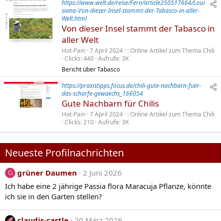
https://www.welt.de/reise/Fern/article250517664/Loui
siana-Von-dieser-Insel-stammt-der-Tabasco-in-aller-
Welt.html
Von dieser Insel stammt der Tabasco in
aller Welt
Hot-Pain
7 April 2024
Online Artikel zum Thema Chili
Clicks
440
Aufrufe
3K
Bericht über Tabasco
https://praxistipps.focus.de/chili-gute-nachbarn-fuer-
das-scharfe-gewaechs_166054
Gute Nachbarn für Chilis
Hot-Pain
7 April 2024
Online Artikel zum Thema Chili
Clicks
210
Aufrufe
3K
Neueste Profilnachrichten
grüner Daumen
2 Juni 2026
G
Ich habe eine 2 jährige Passia flora Maracuja Pflanze, könnte
ich sie in den Garten stellen?
claudis-castle
20 März 2026