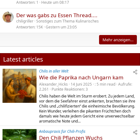
Antworten
1
Heute um 08:17
Der was gabs zu Essen Thread....
chiligriller
Sonstiges zum Thema Kulinarisches
Antworten
15K
Gestern um 23:05
Mehr anzeigen…
Latest articles
Chilis in aller Welt
Wie die Paprika nach Ungarn kam
Alexander_Hicks
14 Juni 2025
5 min read
Aufrufe
2.261
Punkte Reaktionen
3
Chilis haben die Welt im Sturm erobert. Zu jedem Land,
vor dem die Seefahrer einst ankerten, brachten sie ihre
Chilis und „chilifizierten“ die einheimische Bevölkerung.
Kein Wunder, verleihen die pikanten Früchtchen doch
damals wie heute jedem Gericht eine unverwechselbar
aromatische Note und...
Anbaupraxis für Chili-Profis
Den Chili Pflanzen Wuchs