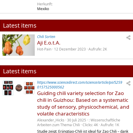
Herkunft
Mexiko
Latest items
Chili Sorten
Aji E.o.t.A.
Hot-Pain
12 Dezember 2023
Aufrufe
2K
Latest items
https://www.sciencedirect.com/science/article/pii/S259
0157525000562
Guiding chili variety selection for Zao
chili in Guizhou: Based on a systematic
study of sensory, physicochemical, and
volatile characteristics
Alexander_Hicks
30 Juli 2025
Wissenschaftliche
Arbeiten zum Thema Chili
Clicks
4K
Aufrufe
1K
Studie zeigt: Erjingtiao-Chili ist ideal für Zao Chili – dank