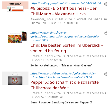
https://podbay.fm/p/bio-trifft-business/e/1644728400
#8 biobizz - Bio trifft business - Der
Chili-Mann - Alexander Hicks
Alexander_Hicks
26 Mai 2024
Podcast und Radio zum
Thema Chili
Clicks
1K
Aufrufe
3K
https://www.mein-schoener-
garten.de/gartenpraxis/nutzgaerten/die-besten-chili-
sorten-47032
Chili: Die besten Sorten im Überblick –
von mild bis feurig
Hot-Pain
7 April 2024
Online Artikel zum Thema Chili
Clicks
1K
Aufrufe
3K
Sortenvorstellung von "Mein schöner Garten"
https://www.prosieben.de/serien/galileo/news/die-
schaerfste-chili-schote-der-welt-scoville-327960
Pepper X: So scharf ist die schärfste
Chilischote der Welt
Hot-Pain
7 April 2024
Online Artikel zum Thema Chili
Clicks
573
Aufrufe
4K
Bericht von der Sendung Galileo zur Pepper X