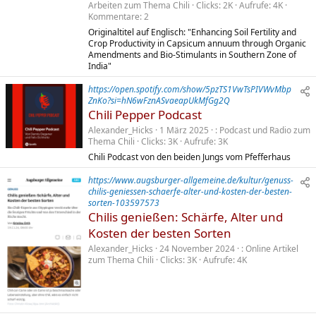
Arbeiten zum Thema Chili
Clicks
2K
Aufrufe
4K
Kommentare
2
Originaltitel auf Englisch: "Enhancing Soil Fertility and
Crop Productivity in Capsicum annuum through Organic
Amendments and Bio-Stimulants in Southern Zone of
India"
https://open.spotify.com/show/5pzTS1VwTsPIVWvMbp
ZnKo?si=hN6wFznASvaeapUkMfGg2Q
Chili Pepper Podcast
Alexander_Hicks
1 März 2025
Podcast und Radio zum
Thema Chili
Clicks
3K
Aufrufe
3K
Chili Podcast von den beiden Jungs vom Pfefferhaus
https://www.augsburger-allgemeine.de/kultur/genuss-
chilis-geniessen-schaerfe-alter-und-kosten-der-besten-
sorten-103597573
Chilis genießen: Schärfe, Alter und
Kosten der besten Sorten
Alexander_Hicks
24 November 2024
Online Artikel
zum Thema Chili
Clicks
3K
Aufrufe
4K