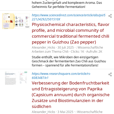
hohem Zuckergehalt und komplexem Aroma. Das
Geheimnis für perfekte Fermentation!
https://www.sciencedirect.com/science/article/abs/pii/S
221242922501510X
Physicochemical characteristics, flavor
profile, and microbial community of
commercial traditional fermented chili
pepper in Guizhou (Zao pepper)
Alexander_Hicks
30 Juli 2025
Wissenschaftliche
Arbeiten zum Thema Chili
Clicks
1K
Aufrufe
2K
Studie enthüllt, wie Mikroben den einzigartigen
Geschmack der fermentierten Zao Chili aus Guizhou
formen – spannend für alle Fermentationsfans!
https://www.researchsquare.com/article/rs-
6083487/v1
Verbesserung der Bodenfruchtbarkeit
und Ertragssteigerung von Paprika
(Capsicum annuum) durch organische
Zusätze und Biostimulanzien in der
südlichen
Alexander_Hicks
3 Mai 2025
Wissenschaftliche