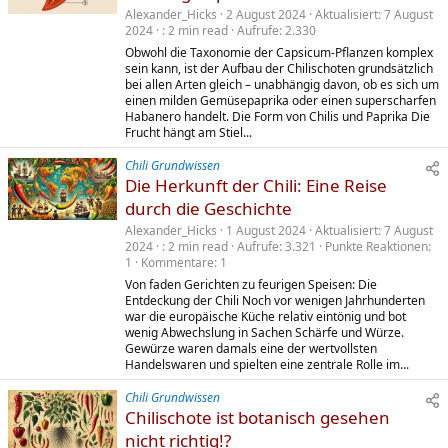
Alexander_Hicks
2 August 2024
Aktualisiert
7 August
2024
2 min read
Aufrufe
2.330
Obwohl die Taxonomie der Capsicum-Pflanzen komplex
sein kann, ist der Aufbau der Chilischoten grundsätzlich
bei allen Arten gleich – unabhängig davon, ob es sich um
einen milden Gemüsepaprika oder einen superscharfen
Habanero handelt. Die Form von Chilis und Paprika Die
Frucht hängt am Stiel...
Chili Grundwissen
Die Herkunft der Chili: Eine Reise
durch die Geschichte
Alexander_Hicks
1 August 2024
Aktualisiert
7 August
2024
2 min read
Aufrufe
3.321
Punkte Reaktionen
1
Kommentare
1
Von faden Gerichten zu feurigen Speisen: Die
Entdeckung der Chili Noch vor wenigen Jahrhunderten
war die europäische Küche relativ eintönig und bot
wenig Abwechslung in Sachen Schärfe und Würze.
Gewürze waren damals eine der wertvollsten
Handelswaren und spielten eine zentrale Rolle im...
Chili Grundwissen
Chilischote ist botanisch gesehen
nicht richtig!?