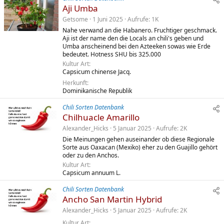
Aji Umba
Getsome
1 Juni 2025
Aufrufe
1K
Nahe verwand an die Habanero. Fruchtiger geschmack.
Aji ist der name den die Locals an chili's geben und
Umba anscheinend bei den Azteeken sowas wie Erde
bedeutet. Hotness SHU bis 325.000
Kultur Art
Capsicum chinense Jacq.
Herkunft
Dominikanische Republik
Chili Sorten Datenbank
Chilhuacle Amarillo
Alexander_Hicks
5 Januar 2025
Aufrufe
2K
Die Meinungen gehen auseinander ob diese Regionale
Sorte aus Oaxacan (Mexiko) eher zu den Guajillo gehört
oder zu den Anchos.
Kultur Art
Capsicum annuum L.
Chili Sorten Datenbank
Ancho San Martin Hybrid
Alexander_Hicks
5 Januar 2025
Aufrufe
2K
Kultur Art