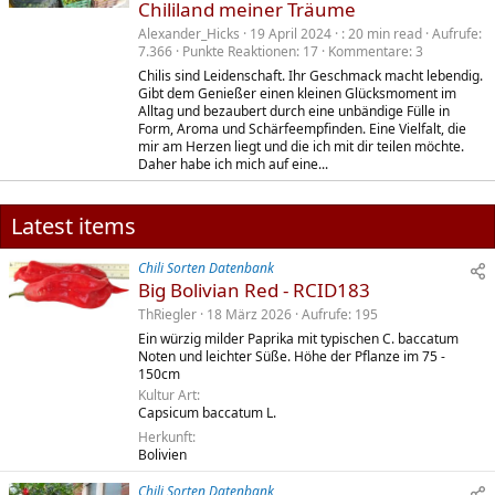
Chililand meiner Träume
Alexander_Hicks
19 April 2024
20 min read
Aufrufe
7.366
Punkte Reaktionen
17
Kommentare
3
Chilis sind Leidenschaft. Ihr Geschmack macht lebendig.
Gibt dem Genießer einen kleinen Glücksmoment im
Alltag und bezaubert durch eine unbändige Fülle in
Form, Aroma und Schärfeempfinden. Eine Vielfalt, die
mir am Herzen liegt und die ich mit dir teilen möchte.
Daher habe ich mich auf eine...
Latest items
Chili Sorten Datenbank
Big Bolivian Red - RCID183
ThRiegler
18 März 2026
Aufrufe
195
Ein würzig milder Paprika mit typischen C. baccatum
Noten und leichter Süße. Höhe der Pflanze im 75 -
150cm
Kultur Art
Capsicum baccatum L.
Herkunft
Bolivien
Chili Sorten Datenbank