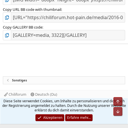
Copy URL BB code with thumbnail
Copy GALLERY BB code
Sonstiges
Chiliforum
Deutsch (Du)
Kontakt
Nutzungsbedingungen
Datenschutz
Diese Seite verwendet Cookies, um Inhalte zu personalisieren und dich nach
Obe
Hilfe und Impressum
Start
R
der Registrierung angemeldet zu halten. Durch die Nutzung unserer Webseite
S
erklärst du dich damit einverstanden.
Unt
S
®
Community platform by XenForo
© 2010-2026 XenForo Ltd.
Akzeptieren
Erfahre mehr…
Quality Add-Ons made with
by
WMTech
.