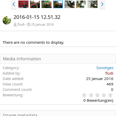
V
N
o
ä
r
c
2016-01-15 12.51.32
h
h
e
s
fludi
25 Januar 2016
r
t
i
e
g
There are no comments to display.
e
Media information
Category
Sonstiges
Added by
fludi
Date added
25 Januar 2016
View count
469
Comment count
0
0
Bewertung
,
0 Bewertung(en)
0
0
S
Image metadata