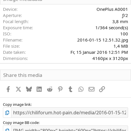
t
e
Device
OnePlus A0001
r
Aperture
ƒ/2
n
Focal length
3,8 mm
(
Exposure time
1/364 second(s)
e
)
ISO
100
Filename
2016-01-15 12.51.32.jpg
File size
1,4 MB
Date taken
Fr, 15 Januar 2016 12:51 PM
Dimensions
4160px x 3120px
Share this media
Facebook
X
Bluesky
LinkedIn
Reddit
Pinterest
Tumblr
WhatsApp
E-Mail
Link
Copy image link
Copy image BB code