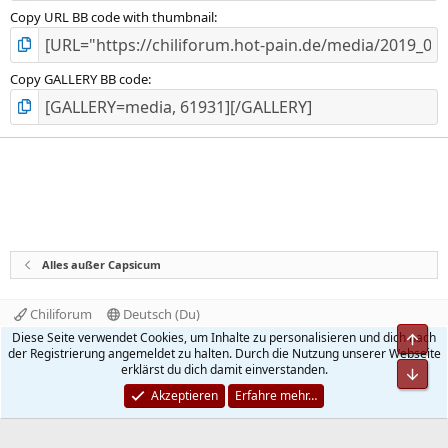
Copy URL BB code with thumbnail
Copy GALLERY BB code
Alles außer Capsicum
Chiliforum
Deutsch (Du)
Kontakt
Nutzungsbedingungen
Datenschutz
Diese Seite verwendet Cookies, um Inhalte zu personalisieren und dich nach
Obe
Hilfe und Impressum
Start
R
der Registrierung angemeldet zu halten. Durch die Nutzung unserer Webseite
S
erklärst du dich damit einverstanden.
Unt
S
®
Community platform by XenForo
© 2010-2026 XenForo Ltd.
Akzeptieren
Erfahre mehr…
Quality Add-Ons made with
by
WMTech
.