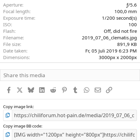
r
Aperture
ƒ/5.6
n
Focal length
100,0 mm
(
Exposure time
1/200 second(s)
e
)
ISO
100
Flash
Off, did not fire
Filename
2019_07_06_clematis.jpg
File size
891,9 KB
Date taken
Fr, 05 Juli 2019 6:23 PM
Dimensions
3000px x 2000px
Share this media
Facebook
X
Bluesky
LinkedIn
Reddit
Pinterest
Tumblr
WhatsApp
E-Mail
Link
Copy image link
Copy image BB code