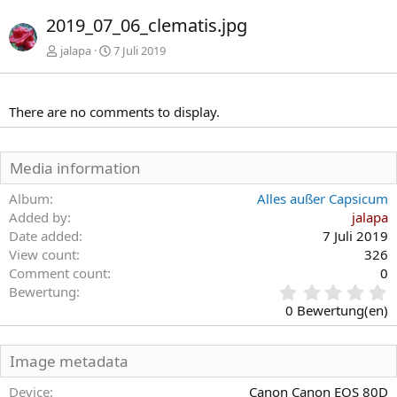
r
c
2019_07_06_clematis.jpg
h
h
e
s
jalapa
7 Juli 2019
r
t
i
e
g
There are no comments to display.
e
Media information
Album
Alles außer Capsicum
Added by
jalapa
Date added
7 Juli 2019
View count
326
Comment count
0
0
Bewertung
,
0 Bewertung(en)
0
0
S
Image metadata
t
e
Device
Canon Canon EOS 80D