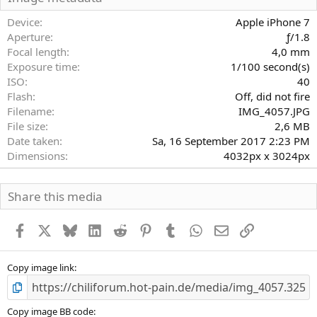
t
e
Device
Apple iPhone 7
r
Aperture
ƒ/1.8
n
Focal length
4,0 mm
(
Exposure time
1/100 second(s)
e
)
ISO
40
Flash
Off, did not fire
Filename
IMG_4057.JPG
File size
2,6 MB
Date taken
Sa, 16 September 2017 2:23 PM
Dimensions
4032px x 3024px
Share this media
Facebook
X
Bluesky
LinkedIn
Reddit
Pinterest
Tumblr
WhatsApp
E-Mail
Link
Copy image link
Copy image BB code