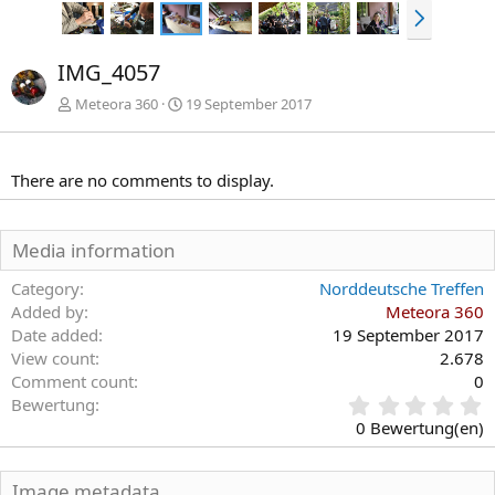
N
ä
c
IMG_4057
h
s
Meteora 360
19 September 2017
t
e
There are no comments to display.
Media information
Category
Norddeutsche Treffen
Added by
Meteora 360
Date added
19 September 2017
View count
2.678
Comment count
0
0
Bewertung
,
0 Bewertung(en)
0
0
S
Image metadata