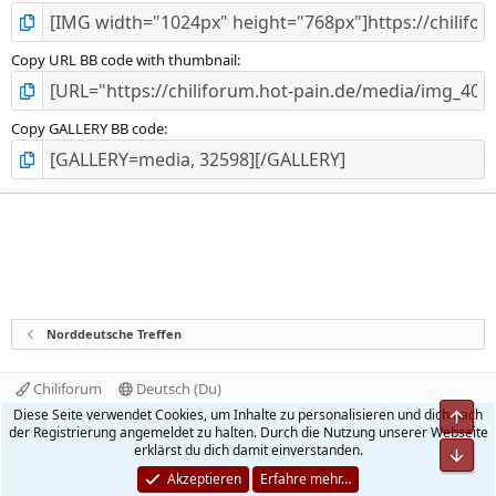
Copy URL BB code with thumbnail
Copy GALLERY BB code
Norddeutsche Treffen
Chiliforum
Deutsch (Du)
Kontakt
Nutzungsbedingungen
Datenschutz
Diese Seite verwendet Cookies, um Inhalte zu personalisieren und dich nach
Obe
Hilfe und Impressum
Start
R
der Registrierung angemeldet zu halten. Durch die Nutzung unserer Webseite
S
erklärst du dich damit einverstanden.
Unt
S
®
Community platform by XenForo
© 2010-2026 XenForo Ltd.
Akzeptieren
Erfahre mehr…
Quality Add-Ons made with
by
WMTech
.