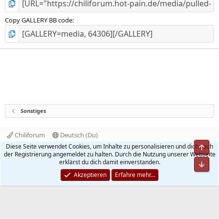
Copy GALLERY BB code
Sonstiges
Chiliforum
Deutsch (Du)
Kontakt
Nutzungsbedingungen
Datenschutz
Diese Seite verwendet Cookies, um Inhalte zu personalisieren und dich nach
Obe
Hilfe und Impressum
Start
R
der Registrierung angemeldet zu halten. Durch die Nutzung unserer Webseite
S
erklärst du dich damit einverstanden.
Unt
S
®
Community platform by XenForo
© 2010-2026 XenForo Ltd.
Akzeptieren
Erfahre mehr…
Quality Add-Ons made with
by
WMTech
.