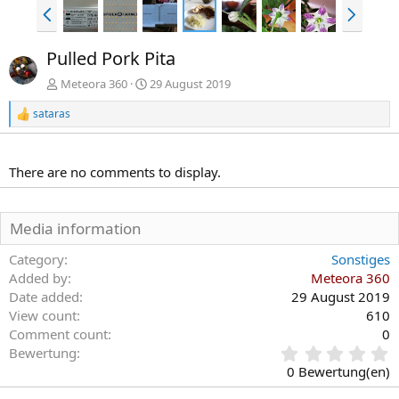
V
N
o
ä
r
c
Pulled Pork Pita
h
h
e
s
Meteora 360
29 August 2019
r
t
sataras
i
e
R
e
g
a
e
k
There are no comments to display.
t
i
o
n
Media information
e
n
Category
Sonstiges
:
Added by
Meteora 360
Date added
29 August 2019
View count
610
Comment count
0
0
Bewertung
,
0 Bewertung(en)
0