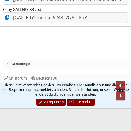
Copy GALLERY BB code
Schädlinge
Chiliforum
Deutsch (Du)
Kontakt
Nutzungsbedingungen
Datenschutz
Diese Seite verwendet Cookies, um Inhalte zu personalisieren und dich nach
Obe
Hilfe und Impressum
Start
R
der Registrierung angemeldet zu halten. Durch die Nutzung unserer Webseite
S
erklärst du dich damit einverstanden.
Unt
S
®
Community platform by XenForo
© 2010-2026 XenForo Ltd.
Akzeptieren
Erfahre mehr…
Quality Add-Ons made with
by
WMTech
.