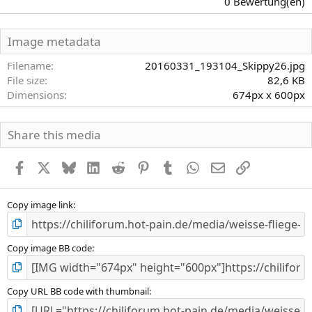
0 Bewertung(en)
0
0
S
Image metadata
t
e
Filename
20160331_193104_Skippy26.jpg
r
File size
82,6 KB
n
Dimensions
674px x 600px
(
e
)
Share this media
Facebook
X
Bluesky
LinkedIn
Reddit
Pinterest
Tumblr
WhatsApp
E-Mail
Link
Copy image link
Copy image BB code
Copy URL BB code with thumbnail