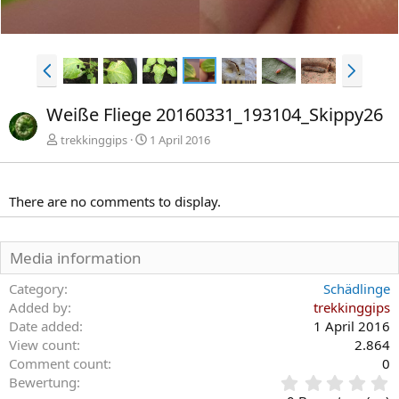
V
N
o
ä
r
c
Weiße Fliege 20160331_193104_Skippy26
h
h
e
s
trekkinggips
1 April 2016
r
t
i
e
g
There are no comments to display.
e
Media information
Category
Schädlinge
Added by
trekkinggips
Date added
1 April 2016
View count
2.864
Comment count
0
0
Bewertung
,