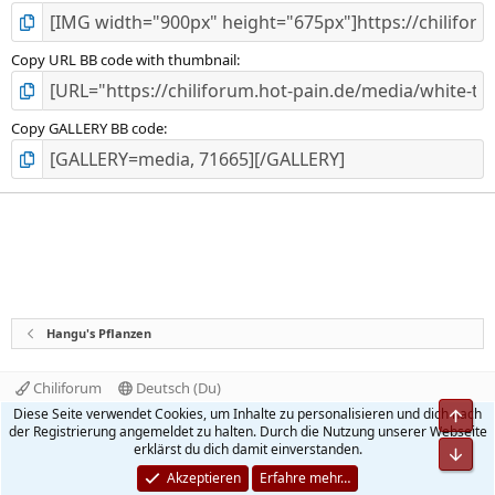
Copy URL BB code with thumbnail
Copy GALLERY BB code
Hangu's Pflanzen
Chiliforum
Deutsch (Du)
Kontakt
Nutzungsbedingungen
Datenschutz
Diese Seite verwendet Cookies, um Inhalte zu personalisieren und dich nach
Obe
Hilfe und Impressum
Start
R
der Registrierung angemeldet zu halten. Durch die Nutzung unserer Webseite
S
erklärst du dich damit einverstanden.
Unt
S
®
Community platform by XenForo
© 2010-2026 XenForo Ltd.
Akzeptieren
Erfahre mehr…
Quality Add-Ons made with
by
WMTech
.