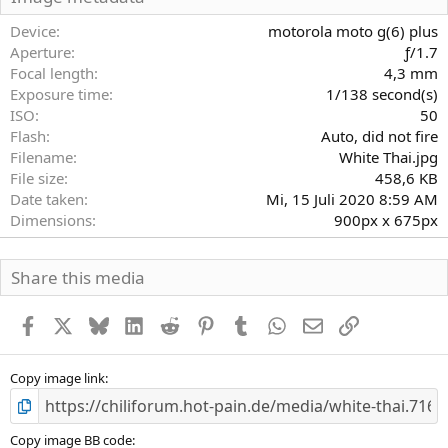
t
e
Device
motorola moto g(6) plus
r
Aperture
ƒ/1.7
n
Focal length
4,3 mm
(
Exposure time
1/138 second(s)
e
)
ISO
50
Flash
Auto, did not fire
Filename
White Thai.jpg
File size
458,6 KB
Date taken
Mi, 15 Juli 2020 8:59 AM
Dimensions
900px x 675px
Share this media
Facebook
X
Bluesky
LinkedIn
Reddit
Pinterest
Tumblr
WhatsApp
E-Mail
Link
Copy image link
Copy image BB code