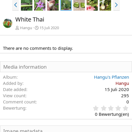
V
N
o
ä
r
c
White Thai
h
h
e
s
Hangu
15 Juli 2020
r
t
i
e
g
There are no comments to display.
e
Media information
Album
Hangu's Pflanzen
Added by
Hangu
Date added
15 Juli 2020
View count
295
Comment count
0
0
Bewertung
,
0 Bewertung(en)
0
0
S
Image metadata